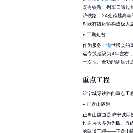
既有铁路，列车日通过
沪铁路，24处跨越高
对既有线运输构成极大
• 工期短暂
作为服务
上海
世博会的
运专线建设为4年左右
一次性、全功能满足开
重点工程
沪宁城际铁路的重点工
• 正盘山隧道
正盘山隧道是沪宁城际
过岩层大多为为四、五
的隧道工程——
正盘山