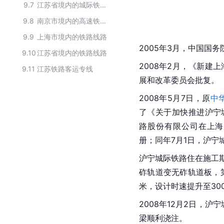
9.7
江苏省境内的城际铁路线路
9.8
南京市境内的高速铁路线路
9.9
上海市境内的铁路线路
2005年3月，中国国
9.10
江苏省境内的铁路线路
2008年2月，《新建
9.11
江苏铁路客运专线
展和改革委员会批复。
2008年5月7日，原
中
了《关于加快推进沪宁
路股份有限公司在上海
册；同年7月1日，沪宁
沪宁城际铁路住在施工
砟轨道变无砟轨道板，第三
米，设计时速提升至30
2008年12月2日，
梁顺利浇注。