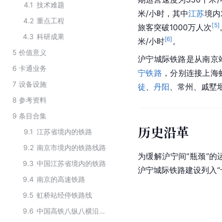
4.1
技术难题
米/小时，其中
江苏
境内
4.2
重点工程
[
5
]
旅客突破1000万人次
4.3
科研成果
[
6
]
米/小时
。
5
价值意义
沪宁城际铁路是从南京
6
卡通业务
宁铁路
，分别连接上海
7
设备设施
徒
、
丹阳
、常州、戚墅
8
参考资料
9
条目合集
历史沿革
9.1
江苏省境内的铁路
9.2
南京市境内的铁路线路
为缓解沪宁间“瓶颈”
9.3
中国江苏省境内的铁路
沪宁城际铁路建设列入“
9.4
南京的高速铁路
9.5
虹桥站经停铁路线
9.6
中国高铁八纵八横沿江通道旧线