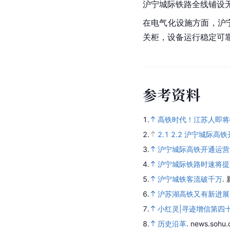
沪宁城际铁路全线铺设
在
电气化
设施方面，沪
关柜，设备运行稳定可靠
参
考
资
料
1.
高铁时代！江苏人即将
2.
2.1
2.2
沪宁城际高铁
3.
沪宁城际高铁开通运营
4.
沪宁城际铁路时速将提
5.
沪宁城铁客流破千万
.
6.
沪苏湖高铁又有新进展
7.
小红灵|寻迹增信第四
8.
历史沿革
.
news.sohu