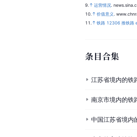
9.
运营情况
.
news.sina.
10.
价值意义
.
www.chnr
11.
铁路 12306 推铁
条
目
合
集
江苏省境内的铁
南京市境内的铁
中国江苏省境内