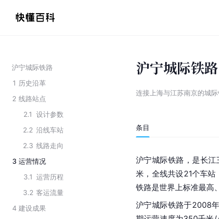
沪宁城际铁路
沪宁城际铁路
1
历史沿革
连接上海与江苏南京的城际
2
线路站点
2.1
设计参数
条目
2.2
沿线车站
2.3
线路走向
沪宁城际铁路，是长江三
3
运营情况
米，全线共设21个车站
3.1
运营历程
铁路是世界上标准最高
3.2
客运流量
沪宁城际铁路于2008
4
建设成果
期运营速度为350千米/