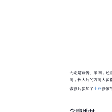
无论是宣传、策划，还
向，长大后的方向大多
该影片参加了
土豆
影像
学院地址