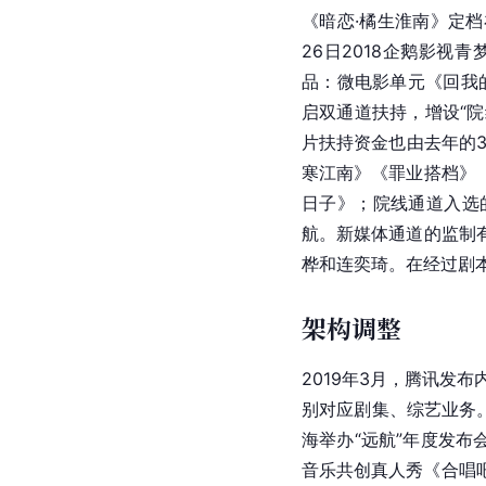
《暗恋·橘生淮南》定档
26日2018企鹅影视
品：微电影单元《回我
启双通道扶持，增设“
片扶持资金也由去年的3
寒江南》《罪业搭档》
日子》；院线通道入选
航。新媒体通道的监制
桦和连奕琦。在经过剧
架构调整
2019年3月，腾讯发布
别对应剧集、综艺业务
海举办“远航”年度发布
音乐共创真人秀《合唱吧