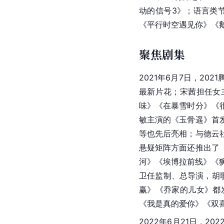
动的信号3》；语言类
《平行时空遇见你》《
聚焦剧集
2021年6月7日，2
最新片花；宋茜担任女
味》《在暴雪时分》《
敏主演的《玉骨遥》首
等也先后亮相；与德云
悬疑矩阵方面还推出了
河》《埃博拉前线》《
卫任监制、总导演，胡
赢》《乔家的儿女》都
《我是真的爱你》《双
2022年6月21日，