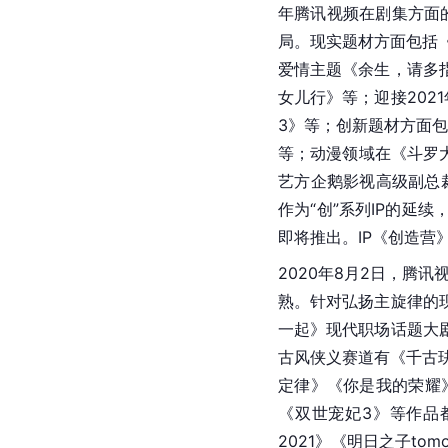
年腾讯视频在剧集方面
局。现实题材方面包括
爱情主题《余生，请多
女儿行》等；迎接202
3》等；创新题材方面
等；动漫领域在《斗罗
艺方企鹅影视高级副总
作为“创”系列IP的延
即将推出。IP《创造营
2020年8月2日，腾
熟。针对弘扬主旋律的
一起》现代职场话题大
古风侠义赛道有《千古
定律》《你是我的荣耀
《双世宠妃3》等作品
2021》《明日之子to