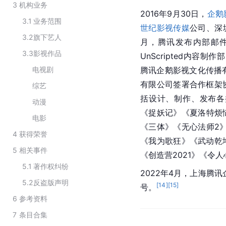
3
机构业务
2016年9月30日，
企鹅
3.1
业务范围
世纪影视传媒
公司、深
3.2
旗下艺人
月，腾讯发布内部邮件宣
3.3
影视作品
UnScripted内容
电视剧
腾讯企鹅影视文化传播
有限公司签署合作框架
综艺
括设计、制作、发布各
动漫
《捉妖记》《夏洛特烦
电影
《三体》《无心法师2
4
获得荣誉
《我为歌狂》《武动乾
5
相关事件
《创造营2021》《令人心
5.1
著作权纠纷
2022年4月，上海腾
5.2
反盗版声明
[
14
]
[
15
]
号。
6
参考资料
7
条目合集