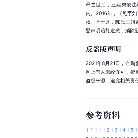
母去世后，三姐弟依法
内。2016年，《见
权。基于此，陈氏三姐
登声明赔礼道歉，消除
反盗版声明
2021年8月21日，企
网上有人未经许可，擅
盗版来源，追究相关责
参
考
资
料
1.
1.1
1.2
1.3
1.4
1.5
1