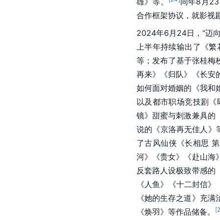
雄》等。
同年8月2
合作框架协议，就影视
2024年6月24日，
上半年持续输出了《繁
等；发布了基于张桂梅
再来》《归队》《长安
如何面对婚姻的《我和
以及都市职场竞技剧《
镜》甜蜜与刺激兼具的
说的《京洛再无佳人》
了古风仙侠《长相思 
河》《贵女》《赴山海
反套路人设极致带感的
《人鱼》《十二封信》
《她的生存之道》充满
[
《焕羽》等作品储备。