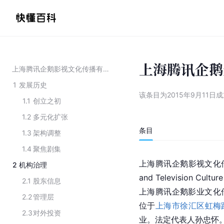
上海腾讯企鹅
上海腾讯企鹅影视文化传播有限公司
1
发展历史
该条目为
2015年9月11
1.1
创立之初
1.2
多元化扩张
条目
1.3
架构调整
1.4
聚焦剧集
上海腾讯企鹅影视文化传播有限
2
机构治理
and Television Cultu
2.1
股东信息
上海腾讯企鹅影业文化传
2.2
管理层
位于
上海市
徐汇区
虹梅
2.3
对外投资
业。法定代表人孙忠怀