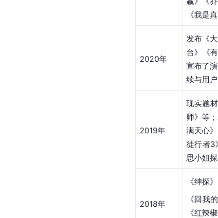
赢》《乔
《我是真
发布《大
台》《有
2020年
宣布了演
续与用户
现实题材
师》等；
2019年
满天心》
徒行者3
思小姐探
《绅探》
《回我
2018年
《红辣椒