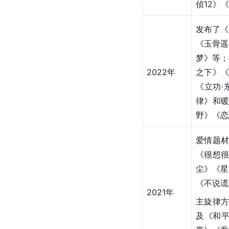
侦12》
发布了《
《玉骨遥
梦》等；
2022年
之下》
《立功
律》和
野》《恋
爱情题
《很想
尘》《星
《不说谎
2021年
主旋律方
及《和