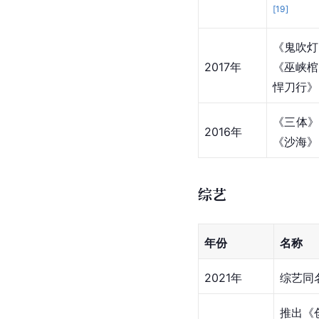
[
19
]
《鬼吹灯
2017年
《巫峡棺
悍刀行》
《三体》
2016年
《沙海》
综艺
年份
名称
2021年
综艺同名
推出《创