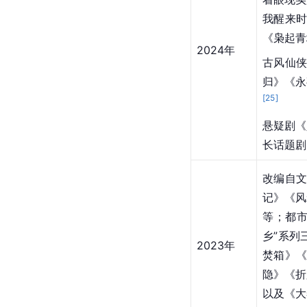
我醒来
《枭起青
2024年
古风仙侠
归》《永
[
25
]
悬疑剧《
长话题剧
改编自
记》《风
等；都
乡”系列
2023年
焚箱》
隐》《折
以及《大