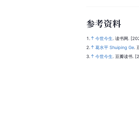
参
考
资
料
1.
今世今生
.
读书网.
[20
2.
葛水平 Shuiping Ge
.
3.
今世今生
.
豆瓣读书.
[