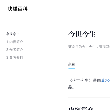
今世今生
今世今生
1
内容简介
该条目为
今世今生
，
查看
其
2
作者简介
3
参考资料
条目
《今世今生》是由
葛水
品。
内容简介