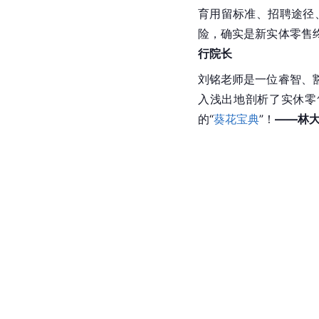
育用留标准、招聘途径
险，确实是新实体零售
行院长
刘铭老师是一位睿智、
入浅出地剖析了实休零
的“
葵花宝典
”！
——林