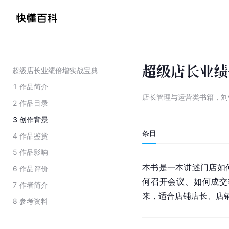
超级店长业绩
超级店长业绩倍增实战宝典
1
作品简介
店长管理与运营类书籍，刘
2
作品目录
3
创作背景
条目
4
作品鉴赏
5
作品影响
本书是一本讲述门店如
6
作品评价
何召开会议、如何成交
7
作者简介
来，适合店铺店长、店
8
参考资料