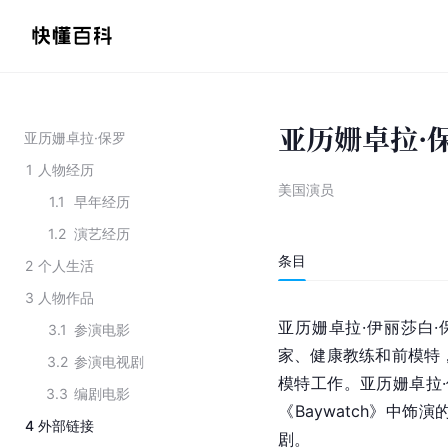
亚历姗卓拉·
亚历姗卓拉·保罗
1
人物经历
美国演员
1.1
早年经历
1.2
演艺经历
条目
2
个人生活
3
人物作品
亚历姗卓拉·伊丽莎白·保罗（A
3.1
参演电影
家、健康教练和前模特，
3.2
参演电视剧
模特工作。亚历姗卓拉·
3.3
编剧电影
《Baywatch》中
4
外部链接
剧。