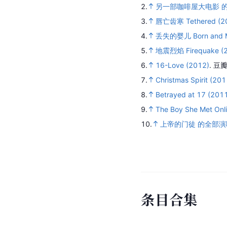
2.
另一部咖啡屋大电影 
3.
唇亡齿寒 Tethered (2
4.
丢失的婴儿 Born and Mi
5.
地震烈焰 Firequake (
6.
16-Love (2012)
.
豆瓣
7.
Christmas Spirit (201
8.
Betrayed at 17 (201
9.
The Boy She Met Onl
10.
上帝的门徒 的全部演
条
目
合
集