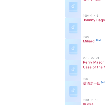
1994-11-16
Johnny Bago
1993
[
35
]
Miliardi
9910-02-01
Perry Mason
Case of the
[
ical Murder
1989
[
41
潇洒走一回
1984-11-16
纸娃娃