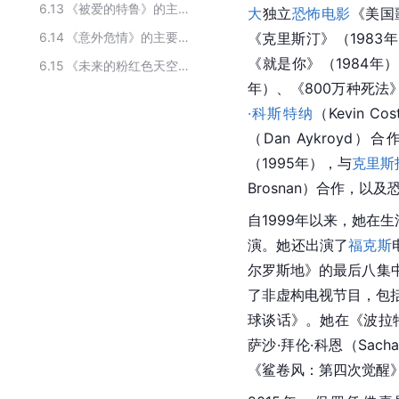
6.13
《被爱的特鲁》的主要演员
大
独立
恐怖电影
《美国
6.14
《意外危情》的主要演员
《克里斯汀》（1983年
《就是你》（1984年
6.15
《未来的粉红色天空》的主要演员
年）、《800万种死法》
·科斯特纳
（Kevin Co
（Dan Aykroyd
（1995年），与
克里斯
Brosnan）合作，以
自1999年以来，她在
演。她还出演了
福克斯
尔罗斯地》的最后八集中
了非虚构电视节目，包
球谈话》。她在《波拉
萨沙·拜伦·科恩（Sac
《鲨卷风：第四次觉醒