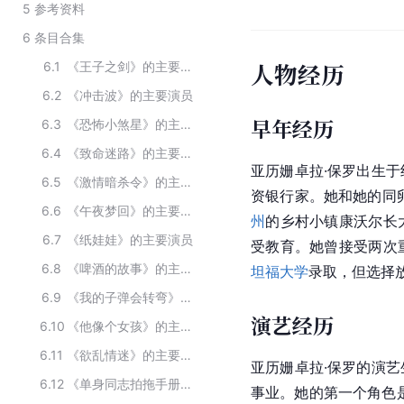
5
参考资料
6
条目合集
人物经历
6.1
《王子之剑》的主要演员
6.2
《冲击波》的主要演员
早年经历
6.3
《恐怖小煞星》的主要演员
6.4
《致命迷路》的主要演员
亚历姗卓拉·保罗出生
6.5
《激情暗杀令》的主要演员
资银行家。她和她的同卵双胞
6.6
《午夜梦回》的主要演员
州
的乡村小镇康沃尔长
6.7
《纸娃娃》的主要演员
受教育。她曾接受两次
6.8
《啤酒的故事》的主要演员
坦福大学
录取，但选择
6.9
《我的子弹会转弯》的主要演员
演艺经历
6.10
《他像个女孩》的主要演员
6.11
《欲乱情迷》的主要演员
亚历姗卓拉·保罗的演艺
6.12
《单身同志拍拖手册》的主要演员
事业。她的第一个角色是