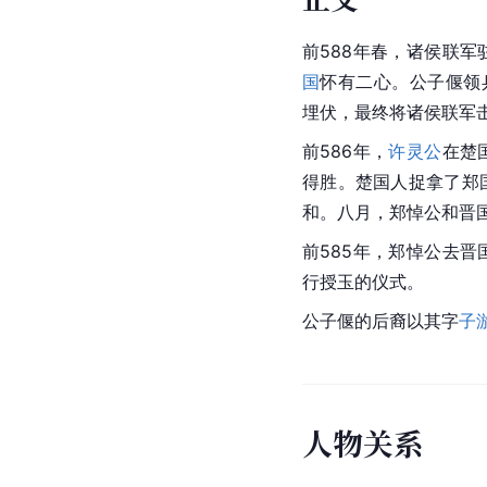
前588年春，诸侯联军
国
怀有二心。公子偃领
埋伏，最终将诸侯联军
前586年，
许灵公
在
楚
得胜。楚国人捉拿了郑
和。八月，郑悼公和晋
前585年，郑悼公去
行授玉的仪式。
公子偃的后裔以其字
子
人
物
关
系