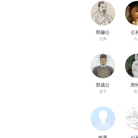
郑穆公
公
父亲
儿
郑成公
郑
侄子
侄
姬黑
公