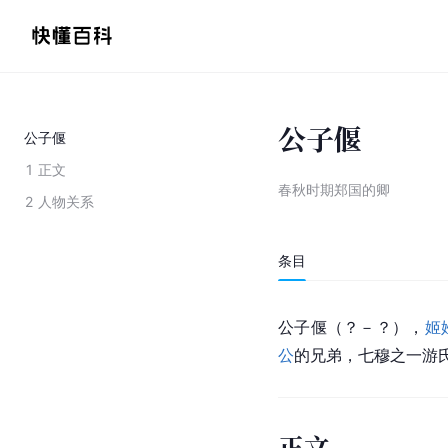
公子偃
公子偃
1
正文
春秋时期郑国的卿
2
人物关系
条目
公子偃（？－？），
姬
公
的兄弟，七穆之一游
正文