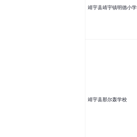
靖宇县靖宇镇明德小学
靖宇县那尔轰学校