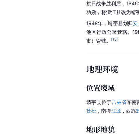
抗日战争胜利后，1946
功勋，将濛江县改为靖
1948年，靖宇县划归
安
池区行政公署管辖。19
[
13
]
市）管辖。
地理环境
位置境域
靖宇县位于
吉林省
东南
抚松
，南接
江源
，西靠
地形地貌