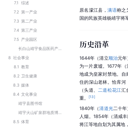
7.1
综述
原名濛江县，
满语
称之
7.2
第一产业
国的民族英雄杨靖宇将
7.3
第二产业
7.4
第三产业
7.5
产业园区
历史沿革
长白山靖宇食品医药产业园区
8
社会事业
1644年（清立
顺治
元年
为一片废墟。1677年
8.1
教育
地成为皇家封禁地。自
8.2
卫生健康
住的深山老林。恰库河
8.3
媒体
（头道、
二道松花江
汇
8.4
文化事业
[
13
]
重。
靖宇县图书馆
1840年（
清道光
二十年
靖宇火山矿泉群地质博物馆
人烟。1854年（清咸
8.5
体育
将江等地自划为其属地