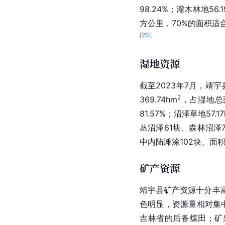
98.24%；灌木林地56.
方公里，70%的面积适
[
20
]
湿地资源
截至2023年7月，靖宇
2
369.74hm
，占湿地总面
81.57%；沼泽草地57.1
丛沼泽61块、森林沼泽7
中内陆滩涂102块、面积4
矿产资源
靖宇县矿产资源十分丰
色明显，资源量相对集
吉林省的后备煤田；矿