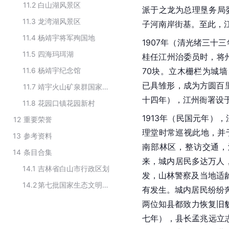
11.2
白山湖风景区
派于之龙为总理垦务局
11.3
龙湾湖风景区
子河南岸街基。至此，
11.4
杨靖宇将军殉国地
1907年（清光绪三十
11.5
四海玛珥湖
桂任江州治委员时，将
11.6
杨靖宇纪念馆
70块。立木栅栏为城
已具雏形，成为方圆百里
11.7
靖宇火山矿泉群国家地质公园
十四年），江州衙署设
11.8
花园口镇花园新村
1913年（民国元年）
12
重要荣誉
理堂时常巡视此地，并
13
参考资料
南部林区，整访交通，
14
条目合集
来，城内居民多达万人，
14.1
吉林省白山市行政区划
发，山林警察及当地适
14.2
第七批国家生态文明建设示范区
有发生。城内居民纷纷
两位知县都致力恢复旧
七年），县长孟兆远立