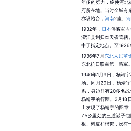
年多的努力，终使河北
府所在地。当时全城有
亦设炮台，
河南
2座、
河
1932年，
日本
侵略军占
濛江县划归奉天省管辖。
中于指定地点。至1936
1936年7月
东北人民革
东北抗日联军第一路军
1940年1月9日，杨
场。同月29日，杨靖
系，身边只有20多名战
杨靖宇的行踪。2月1
上发现了杨靖宇的图章，
7.5公里处的三道崴
根、树皮和棉絮，没有