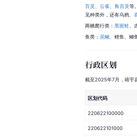
百灵
、
云雀
、
角百灵
等
见种类外，还有乌鸦、
两栖爬行类：
黑斑蛙
、
鱼类：
泥鳅
、
鲤鱼
、鲫
行政区划
截至2025年7月，靖
区划代码
220622100000
220622101000