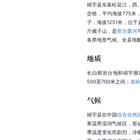
靖宇县东靠松花江，西
交错，
平均海拔
775米
子，海拔1251米，位
斤顽子山，是
那尔轰河
各类地形气候。全县地
地质
长白熔岩台地和靖宇熔岩
500至700米之间；
老
气候
靖宇县在中国
综合自然
寒温带湿润气候区，形
季温度变化而剧烈，冷