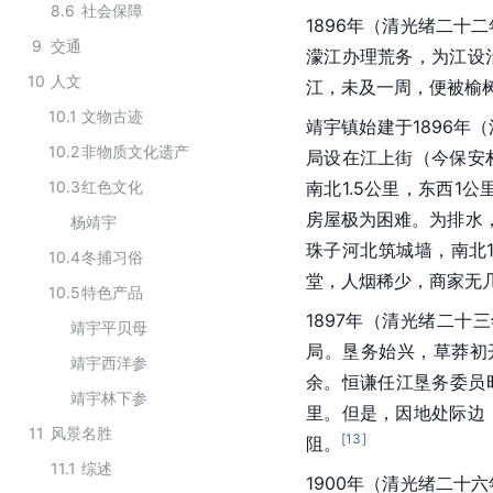
8.6
社会保障
1896年（清光绪二十
9
交通
濛江办理荒务，为江设
10
人文
江，未及一周，便被榆
10.1
文物古迹
靖宇镇始建于1896年
10.2
非物质文化遗产
局设在江上街（今保安
10.3
红色文化
南北1.5公里，东西1
房屋极为困难。为排水，
杨靖宇
珠子河北筑城墙，南北1
10.4
冬捕习俗
堂，人烟稀少，商家无
10.5
特色产品
1897年（清光绪二十
靖宇平贝母
局。垦务始兴，草莽初开
靖宇西洋参
余。恒谦任江垦务委员时
靖宇林下参
里。但是，因地处际边
11
风景名胜
[
13
]
阻。
11.1
综述
1900年（清光绪二十