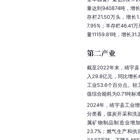
量达到940874吨，增长
存栏21.50万头，增长1
7.95%；羊存栏46.4
量11159.81吨，增长3
第二产业
截至2022年末，靖宇
入29.8亿元，同比增
工业53.6个百分点。轻
值综合能耗为0.71吨标
2024年，靖宇县工业
分类看，煤炭开采和洗选
属矿物制品制造业增加
23.7%；燃气生产和
24.87万吨，下降8.4