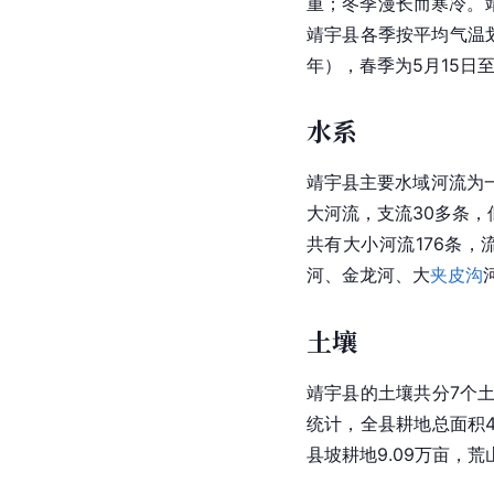
重；冬季漫长而寒冷。靖
靖宇县各季按平均气温划
年），春季为5月15日至
水系
靖宇县主要水域河流为
大河流，支流30多条，
共有大小河流176条，
河、金龙河、大
夹皮沟
土壤
靖宇县的土壤共分7个土
统计，全县耕地总面积49
县坡耕地9.09万亩，荒山