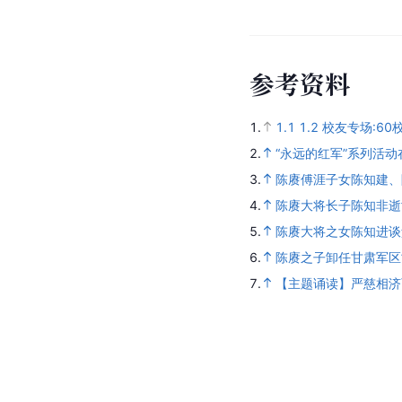
参考资料
1.
1.1
1.2
校友专场:60
2.
“永远的红军”系列活动
3.
陈赓傅涯子女陈知建、
4.
陈赓大将长子陈知非逝
5.
陈赓大将之女陈知进谈
6.
陈赓之子卸任甘肃军区
7.
【主题诵读】严慈相济