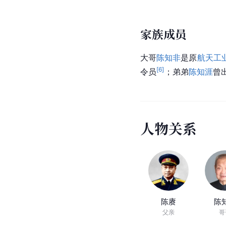
家族成员
大哥
陈知非
是原
航天工
[
6
]
令员
；弟弟
陈知涯
曾
人物关系
陈赓
陈
父亲
哥