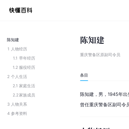
陈知建
陈知建
1
人物经历
重庆警备区原副司令员
1.1
早年经历
1.2
服役经历
条目
2
个人生活
2.1
家庭生活
陈知建，男，1945年
2.2
家族成员
3
人物关系
曾任
重庆警备区
副司令
4
参考资料