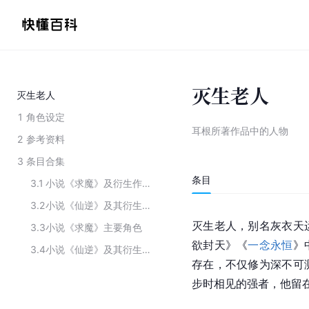
灭生老人
灭生老人
1
角色设定
耳根所著作品中的人物
2
参考资料
3
条目合集
条目
3.1
小说《求魔》及衍生作品中的主要角色
3.2
小说《仙逆》及其衍生作品中的角色
灭生老人，别名灰衣天
3.3
小说《求魔》主要角色
欲封天》《
一念永恒
》
3.4
小说《仙逆》及其衍生品中的角色
存在，不仅修为深不可
步时相见的强者，他留