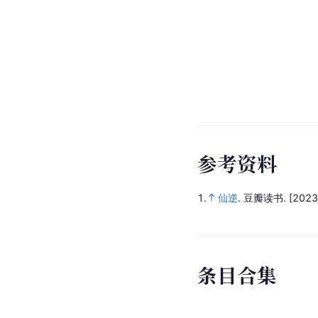
参
考
资
料
1.
仙逆
.
豆瓣读书.
[2023
条
目
合
集