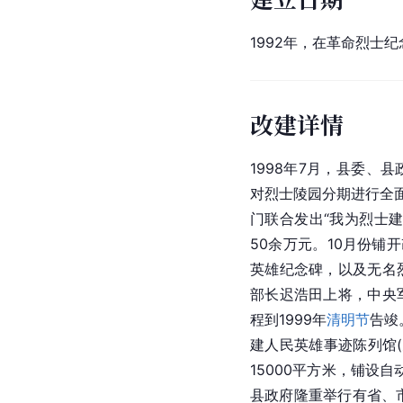
1992年，在革命烈士
改建详情
1998年7月，县委、
对
烈士陵园
分期进行全
门联合发出“我为烈士
50余万元。10月份铺
英雄纪念碑，以及无名
部长迟浩田上将，中央
程到1999年
清明节
告竣
建人民英雄事迹陈列馆(
15000平方米，铺设
县政府隆重举行有省、