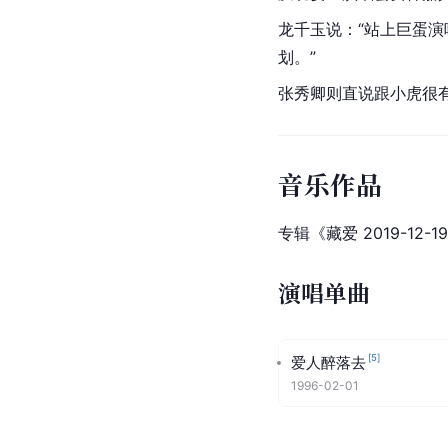
龙千玉说：“站上巨蛋
划。”
张秀卿则直说跟小虎很
音乐作品
专辑《藏爱 2019-12-1
演唱单曲
[
5
]
爱人醉落去
1996-02-01