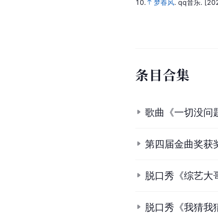
10.
梦春风
.
qq音乐.
[20
条
目
合
集
歌曲《一切没问
第四届金曲奖获
脱口秀《综艺大
脱口秀《我猜我