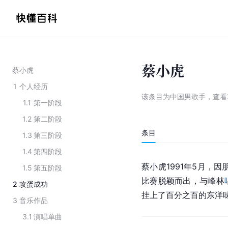
蔡小虎
蔡小虎
1
个人经历
该条目为
中国男歌手
，
查看
1.1
第一阶段
1.2
第二阶段
条目
1.3
第三阶段
1.4
第四阶段
蔡小虎1991年5月，
1.5
第五阶段
比赛脱颖而出，与峰林
2
攻蛋成功
挂上了百分之百的东洋
3
音乐作品
3.1
演唱单曲