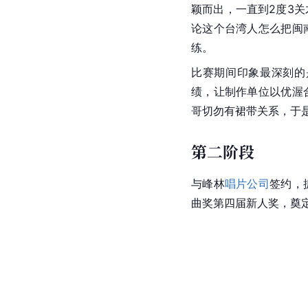
颖而出，一直到2度3
论这个台湾人怎么把闽
练。
比赛期间印象最深刻的
绩，让制作单位以优渥
哥切勿有裙带关系，于
第二阶段
与峰林
唱片公司
签约，
曲奖第四届新人奖，奠