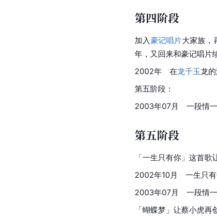
第四阶段
加入
豪记唱片
大家族，
年，又回来和豪记唱片
2002年　在
龙千玉
龙的
第五阶段：
2003年07月　一段情
第五阶段
「一生只有你」这首歌
2002年10月　一生
2003年07月　一段情
「蝴蝶梦」让蔡小虎再