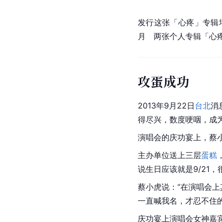
发行这张「心疼」专辑
月　两张个人专辑「心
攻蛋成功
2013年9月22日
台北
消
得尽兴，数度哽咽，成
演唱会的庆功宴上，蔡
主办单位送上三层
蛋糕
说生日应该就是9/21
蔡小虎说：“在演唱会
一直喊我名，才忍不住
庆功宴上演唱会女神嘉