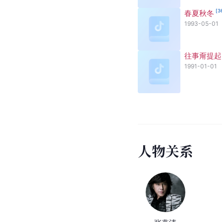
[
3
春夏秋冬
1993-05-01
往事甭提起
1991-01-01
人
物
关
系