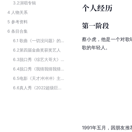
3.2
演唱专辑
个人经历
4
人物关系
5
参考资料
第一阶段
6
条目合集
蔡小虎，他是一个对歌
6.1
歌曲《一切没问题》的主要创作人员
歌的年轻人。
6.2
第四届金曲奖获奖艺人
6.3
脱口秀《综艺大哥大》的主要演职人员
6.4
脱口秀《我猜我猜我猜猜猜》的主要嘉宾
6.5
电影《天才冲冲冲》主要演员
6.6
真人秀《2022超级巨星红白艺能大赏》主要演员
1991年五月，因朋友