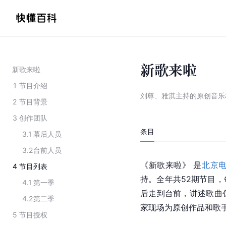
新歌来啦
新歌来啦
1
节目介绍
刘尊、雅淇主持的原创音乐
2
节目背景
3
创作团队
条目
3.1
幕后人员
3.2
台前人员
《新歌来啦》 是
北京
4
节目列表
持。全年共52期节目
4.1
第一季
后走到台前，讲述歌曲
4.2
第二季
家现场为原创作品和歌手
5
节目授权