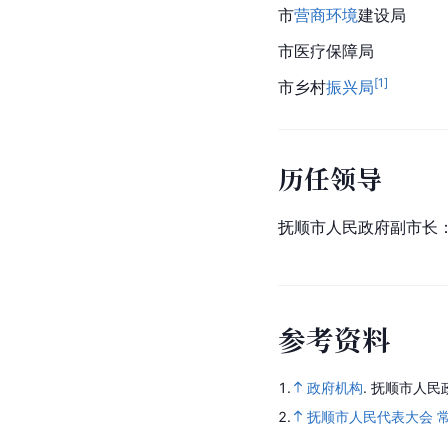
市
营商环境
建设局
市医疗保障局
[
1
]
市乡村
振兴局
历任领导
抚顺市人民政府副市长
参
考
资
料
1.
政府机构
.
抚顺市人民
2.
抚顺市人民代表大会 