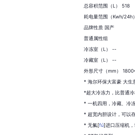
总容积范围（L） 518
耗电量范围（Kwh/24h）
品牌性质 国产
普通属性组
冷冻室（L） --
冷藏室（L） --
外形尺寸（mm） 1800*7
* 
海尔
环保大富豪 大生
*超大冷冻力，比普通
* 一机四用，冷藏、冷
* 超宽内胆设计，可以
* 无
氟
[
fú
]
进口压缩机，