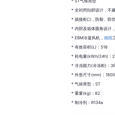
* ST气候类型
* 全封闭扣胆设计，不
* 插接柜口，防裂、防
* 内胆及箱体圆角设计
* EBM冷凝风机，
德国
* 有效容积(L)：518
* 耗电量(kW.h/24h)：2
* 冷冻能力(冷冻柜)：3
* 外形尺寸(mm)：1800*
* 气候类型：ST
* 重量(kg)：82
* 制冷剂：
R134a