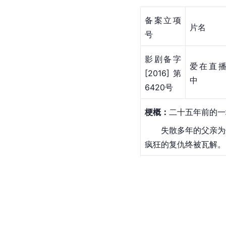
备案立项
片名
号
影剧备字
爱在直
[2016]第
中
6420号
梗概：
二十五年前的一
　　失散多年的父亲为
疯狂的复仇终被瓦解。