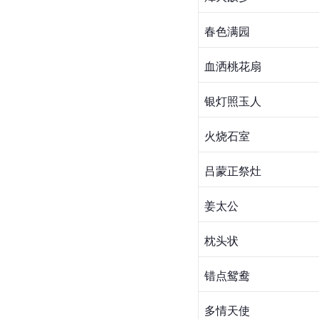
春色满园
血洒桃花扇
银灯照玉人
火烧石室
吕蒙正祭灶
姜太公
枕头状
错点鸳鸯
多情天使