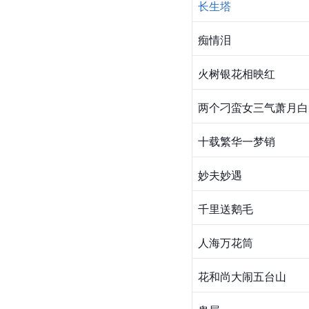
长生塔
痴情泪
火树银花相映红
两个刁蛮女三气萧月白
十载繁华一梦销
妙夫妙遇
千里送鹅毛
人海万花筒
花和尚大闹五台山