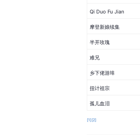
Qi Duo Fu Jian
摩登新娘续集
半开玫瑰
难兄
乡下佬游埠
扭计祖宗
孤儿血泪
[
1
]
[
2
]