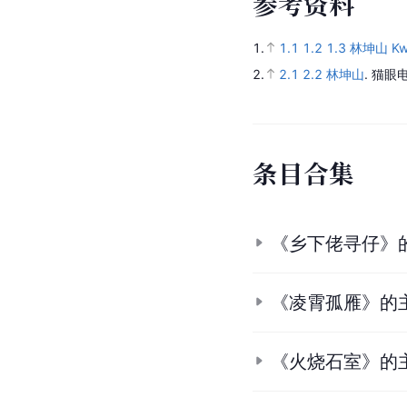
参
考
资
料
1.
1.1
1.2
1.3
林坤山 Kwu
2.
2.1
2.2
林坤山
.
猫眼电
条
目
合
集
《乡下佬寻仔》
《凌霄孤雁》的
《火烧石室》的