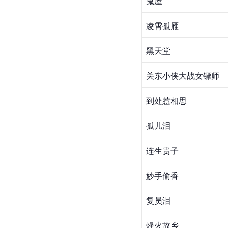
鬼屋
凌霄孤雁
黑天堂
关东小侠大战女镖师
到处惹相思
孤儿泪
连生贵子
妙手偷香
复员泪
烽火故乡