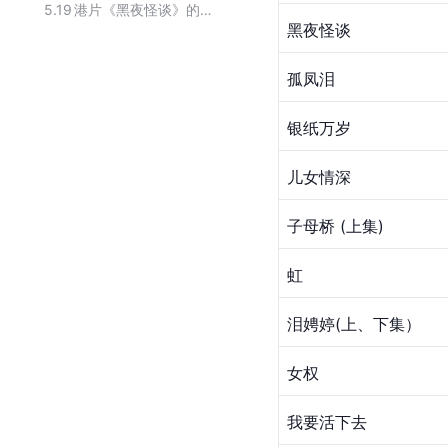
5.19
港片《黑夜怪谈》的主演人员
黑夜怪谈
孤凤泪
银纸万岁
儿女情深
子母桥 (上集)
虹
泪娉婷(上、下集）
女权
我要活下去