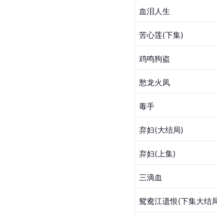
血泪人生
苦心莲(下集)
鸡鸣狗盗
愁龙火凤
毒手
弃妇(大结局)
弃妇(上集)
三滴血
鸳鸯江遗恨(下集大结局