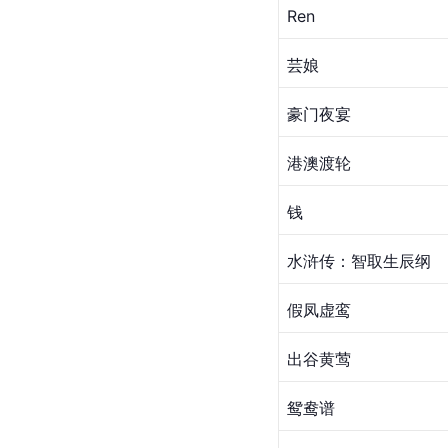
Ren
芸娘
豪门夜宴
港澳渡轮
钱
水浒传：智取生辰纲
假凤虚鸾
出谷黄莺
鸳鸯谱