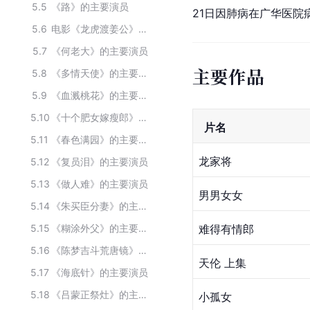
5.5
《路》的主要演员
21日因肺病在广华医院
5.6
电影《龙虎渡姜公》主要演员
5.7
《何老大》的主要演员
主要作品
5.8
《多情天使》的主要演员
5.9
《血溅桃花》的主要演员
5.10
《十个肥女嫁瘦郎》的主要演员
  片名
5.11
《春色满园》的主要演员
龙家将
5.12
《复员泪》的主要演员
5.13
《做人难》的主要演员
男男女女
5.14
《朱买臣分妻》的主要演员
5.15
《糊涂外父》的主要演员
难得有情郎
5.16
《陈梦吉斗荒唐镜》的主要演员
天伦 上集
5.17
《海底针》的主要演员
5.18
《吕蒙正祭灶》的主要演员
小孤女