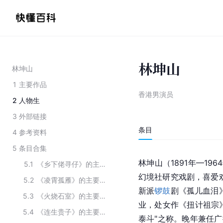
林坤山
林坤山
1
主要作品
香港男演员
2
人物生
3
外部链接
条目
4
参考资料
5
条目合集
林坤山（1891年—19
5.1
《乡下佬寻仔》的主要演员
幻境社研究戏剧，喜爱戏
5.2
《凌霄孤雁》的主要演员
新派
锣鼓
剧《孤儿血泪
5.3
《火烧石室》的主要演员
业，处女作《扭计祖宗
5.4
《连生贵子》的主要演员
泰斗"之称。晚年兼任