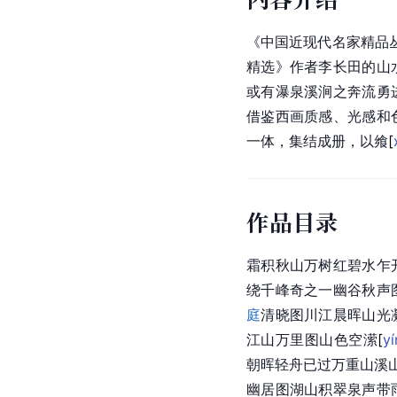
《中国近现代名家精品
精选》作者李长田的山
或有瀑泉溪涧之奔流勇
借鉴西画质感、光感和
一体，集结成册，以
飨
[
作品目录
霜积秋山万树红碧水乍
绕千峰奇之一幽谷秋声
庭
清晓图川江晨晖山光
江山万里图山色空
潆
[
yí
朝晖轻舟已过万重山溪山
幽居图湖山积翠泉声带