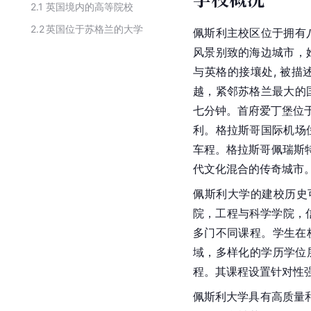
2.1
英国境内的高等院校
2.2
英国位于苏格兰的大学
佩斯利主校区位于拥有
风景别致的海边城市，
与英格的接壤处, 被
越，紧邻苏格兰最大的
七分钟。首府
爱丁堡
位
利。
格拉斯哥国际机场
车程。格拉斯哥佩瑞斯
代文化混合的传奇城市
佩斯利大学的建校历史可
院，工程与科学学院，
多门不同课程。学生在
域，多样化的学历学位
程。其课程设置针对性
佩斯利大学具有高质量