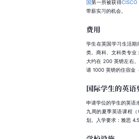
国
第一所被获得
CISCO
带薪实习的机会。
费用
学生在英国学习生活期
类。商科、文科类专业 : 
大约在 200 英镑左
请 1000 英镑的住宿
国际学生的英语
申请学位的学生的英语
九周的夏季
英语
课程（
划。入学要求：雅思 4
学校设施