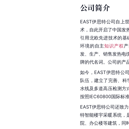
公司简介
EAST伊思特公司自上
术，自此开启了中国发热
引用北欧先进技术的基
环境的自主
知识产权
产
发、生产、销售发热电缆
牌的代名词。公司的产
如今，EAST伊思特公
队伍，建立了完善、科
水线及多道高压检测方式
按照IEC60800国际
EAST伊思特公司还致
特智能楼宇采暖系统，
院、办公楼等建筑，同