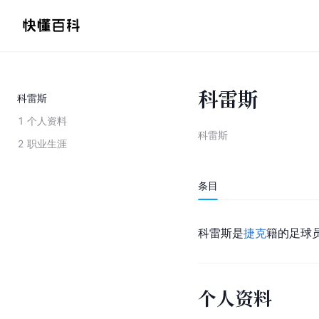
科雷斯
科雷斯
1
个人资料
科雷斯
2
职业生涯
条目
科雷斯是
捷克
籍的足球
个人资料