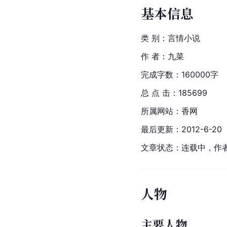
基本信息
类 别：言情小说
作 者：九菜
完成字数：160000字
总 点 击：185699
所属网站：香网
最后更新：2012-6-20
文章状态：连载中，作者
人物
主要人物