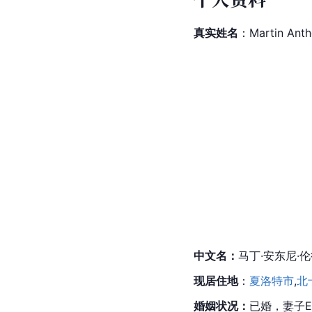
真实姓名
：
Martin
 Ant
中文名：
马丁·安东尼·
现居住地
：
夏洛特市
,
北
婚姻状况：
已婚，妻子Erin