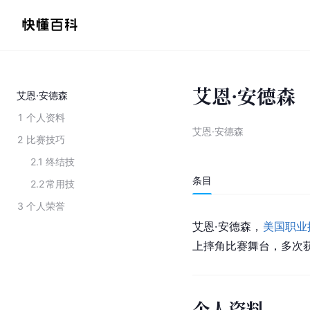
艾恩·安德森
艾恩·安德森
1
个人资料
艾恩·安德森
2
比赛技巧
2.1
终结技
条目
2.2
常用技
3
个人荣誉
艾恩·安德森，
美国职业
上摔角比赛舞台，多次获
个人资料