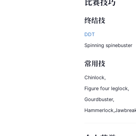
比赛技巧
终结技
DDT
Spinning spinebuster
常用技
Chin
lock,
Figure four leglock,
Gourdbuster,
Hammer
lock,Jawbrea