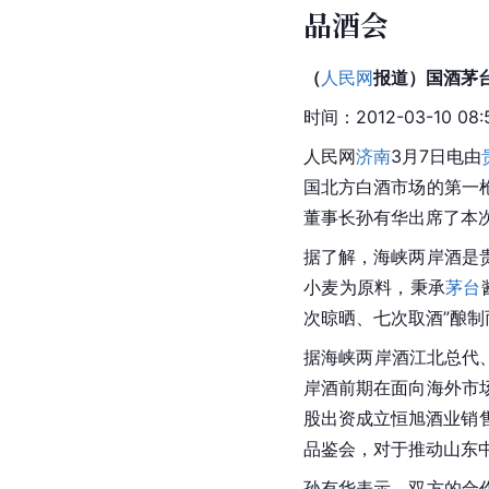
品酒会
（
人民网
报道）国酒茅
时间：2012-03-10 
人民网
济南
3月7日电由
国
北方白酒市场的第一
董事长孙有华出席了本
据了解，海峡两岸酒是
小麦为原料，秉承
茅台
次晾晒、七次取酒”酿
据海峡两岸酒江北总代
岸酒前期在面向海外市
股出资成立恒旭酒业销
品鉴会，对于推动山东
孙有华表示，双方的合