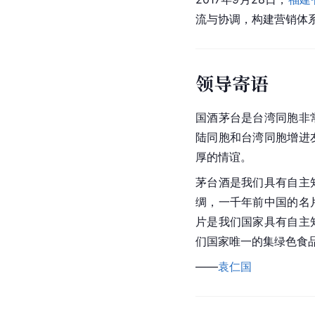
流与协调，构建营销体
领导寄语
国酒茅台是
台湾
同胞非
陆同胞和台湾同胞增进
厚的情谊。
茅台
酒是我们具有自主
绸，一千年前中国的名
片是我们国家具有自主
们国家唯一的集绿色食
——
袁仁国