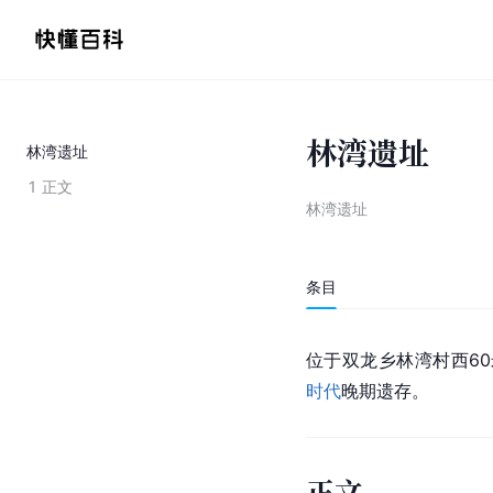
林湾遗址
林湾遗址
1
正文
林湾遗址
条目
位于
双龙乡
林湾村西6
时代
晚期遗存。
正文