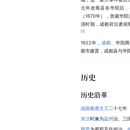
元年改蜀县名华阳后，
（1670年），曾裁华
清时期，成都府沿袭前
[
2
]
1922年，
成都
、华阳两
都市建置，成都县与华
历史
历史沿革
战国
秦惠文王
二十七年（
东汉
时兼为
益州
治。三
西晋
为蜀郡及益州治。