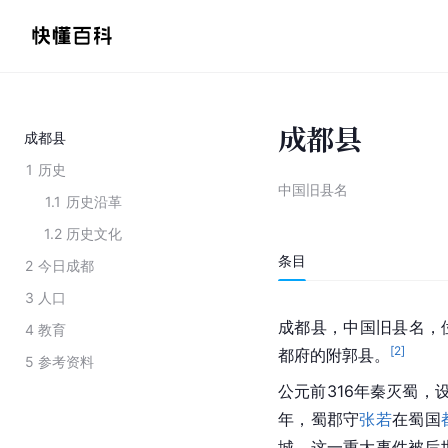
成都县
成都县
1
历史
中国旧县名
1.1
历史沿革
1.2
历史文化
条目
2
今日成都
3
人口
成都县，中国旧县名，
4
教育
[
2
]
都府的附郭县。
5
参考资料
公元前316年秦灭蜀，
年，蜀郡守
张若
在蜀国
城，这一重大事件被后