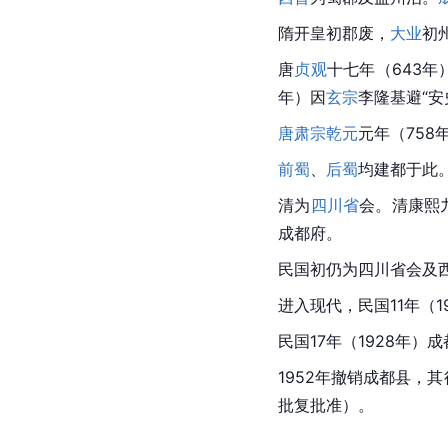
隋开皇初郡废，
大业
初
唐
贞观
十七年（643
年）因
玄宗
李隆基避“安
唐肃宗
乾元
元年（758
前蜀
、
后蜀
均建都于此
清为
四川省
会。清康熙
成都府。
民国初仍为四川省会及
进入现代，民国11年（
民国17年（1928年
1952年撤销成都县，
批复批准）。