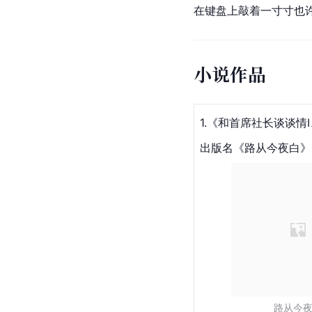
在键盘上敲着一寸寸也
小说作品
1.《和首席社长谈谈情I、
出版名《
路从今夜白
》
路从今