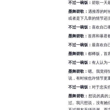
不过一碗饭：
碧歌一天
墨舞碧歌：
遇推荐的时
或者是下几章的情节还没
不过一碗饭：
喜欢自己
墨舞碧歌：
首席和暴君
不过一碗饭：
最喜欢自
墨舞碧歌：
都
稀饭
，首
不过一碗饭：
有人认为
墨舞碧歌：
嗯。我觉得
说，有时候也许情节更
不过一碗饭：
对于忠实
墨舞碧歌：
想说的真的
过。我只想说，没有她
不过朋友无须说谢。而