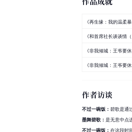
作品成就
《再生缘：我的温柔暴
《和首席社长谈谈情（
《非我倾城：王爷要休
《非我倾城：王爷要休
作者访谈
不过一碗饭：
碧歌是通
墨舞碧歌：
是无意中点
不过一碗饭：
在这段时