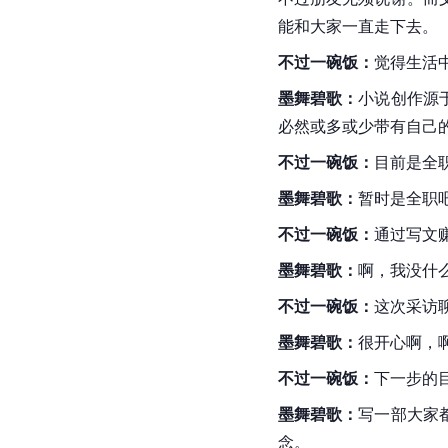
能和大家一直走下去。
不过一碗饭：
觉得生活
墨舞碧歌：
小说创作源
必然或多或少带有自己
不过一碗饭：
目前是全
墨舞碧歌：
暂时是全职
不过一碗饭：
通过写文
墨舞碧歌：
啊，我没什
不过一碗饭：
这次采访
墨舞碧歌：
很开心啊，
不过一碗饭：
下一步的
墨舞碧歌：
写一部大家
念。