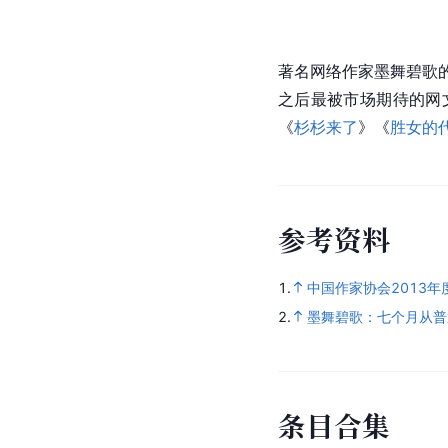
著名网络作家墨舞碧歌
之后最被市场期待的网
《
杉杉来了
》《
胜女的
参
考
资
料
1.
中国作家协会2013
2.
墨舞碧歌：七个月从普
条
目
合
集