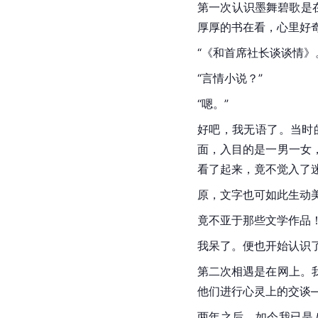
第一次认识墨舞碧歌是
厚厚的书在看，心里好
“《
和首席社长谈谈情
》
“言情小说？”
“嗯。”
好吧，我无语了。当时
面，入目的是一男一女
看了起来，竟不觉入了
原，文字也可如此生动
竟不亚于那些文学作品
我呆了。便也开始认识
第二次相遇是在网上。
他们进行心灵上的交谈
两年之后，如今我已是