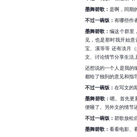
墨舞碧歌：
是啊，同期
不过一碗饭：
有哪些作
墨舞碧歌：
编这个群里
见，也是那时我开始意
宝、溪等等 还有淡月
文、讨论情节分享生活
还想说的一个人是我的
都给了独到的意见和指
不过一碗饭：
在写文的
墨舞碧歌：
嗯。首先更
便睡了。另外文的情节
不过一碗饭：
碧歌放松
墨舞碧歌：
看看电影、