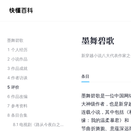
墨舞碧歌
墨舞碧歌
1
个人经历
新穿越小说八大代表作家之
2
小说作品
3
作品成就
条目
4
作者访谈
5
评价
墨舞碧歌是一位中国网络
6
作品改编
大神级作者，也是新穿越
7
参考资料
连载小说，其中包括《
8
条目合集
缘：我的温柔暴君》和
8.1
电视剧《路从今夜白之遇见青春》主要演职员
节曲折旖旎、意蕴深远