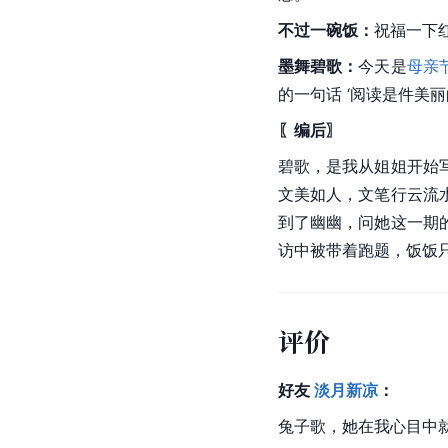
不过一碗饭：
祝福一下
墨舞碧歌：
今天是
母亲
的一句话 ‘阅读是件美
〖编后〗
碧歌，是我从姐姐开始
文美如人，文笔行云流
到了幽幽，问她这一期
访中被带着跑题，饭饭
评价
好友 
淡月新凉
：
兔子歌，她在我心目中