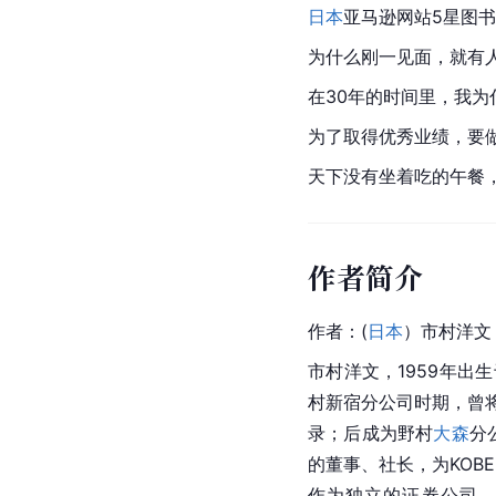
日本
亚马逊网站
5星图
为什么刚一见面，就有
在30年的时间里，我
为了取得优秀业绩，要
天下没有坐着吃的午餐
作者简介
作者：(
日本
）市村洋文
市村洋文，1959年出生
村新宿分公司时期，曾将
录；后成为野村
大森
分
的董事、社长，为KOB
作为独立的证券公司，KO