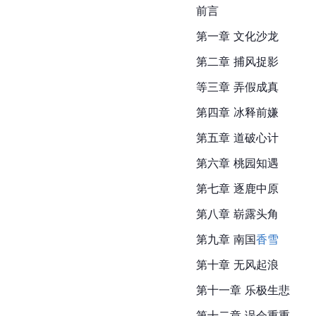
前言
第一章 
文化沙龙
第二章 捕风捉影
等三章 弄假成真
第四章 冰释前嫌
第五章 道破心计
第六章 桃园知遇
第七章 逐鹿中原
第八章 崭露头角
第九章 南国
香雪
第十章 无风起浪
第十一章 乐极生悲
第十二章 误会重重