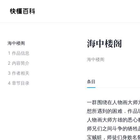
海中楼阁
海中楼阁
1
作品信息
海中楼阁
2
内容简介
3
作者相关
条目
4
章节目录
一群围绕在人物画大师
想所遇到的困难．作品
人物画大师方雄的悉心
师兄们之间斗争的牺牲
宝贼赃，师徒们身败名