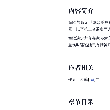
内容简介
海歌与师兄毛臻恋爱被
露，以至第三者乘虚而
海歌决定方弃在家乡建
重伤时诬陷她患有精神
作者相关
作者：麦
蕤
[
ruí
]
竺
章节目录