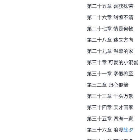
第二十五章 喜获殊荣
第二十六章 纠缠不清
第二十七章 情是何物
第二十八章 迷失方向
第二十九章 温馨的家
第三十章 可爱的小混蛋
第三十一章 寒假将至
第三二章 归心似箭
第三十三章 千头万絮
第三十四章 天才画家
第三十五章 四海一家
第三十六章 浪漫
除夕