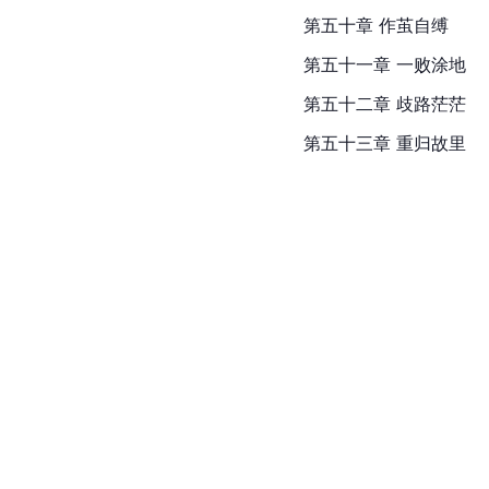
第五十章 作茧自缚
第五十一章 一败涂地
第五十二章 歧路茫茫
第五十三章 重归故里