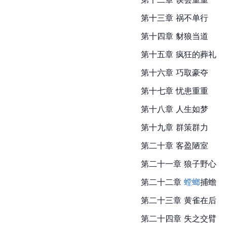
第十三章 祸不单行
第十四章 豺狼当道
第十五章 疯狂的葬礼
第十六章 巧取豪夺
第十七章 忧患重重
第十八章 人生如梦
第十九章 群策群力
第二十章 客盈陋室
第二十一章 狼子野心
第二十二章 
螳螂
捕蟾
第二十三章 黄雀在后
第二十四章 失之交臂