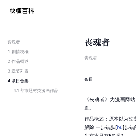
丧魂者
丧魂者
1
剧情梗概
丧魂者
2
作品概述
3
章节列表
条目
4
条目合集
4.1
都市题材类漫画作品
《丧魂者》为漫画网站
血。
作品概述：原本以为改
解除 一步错
歩
[
bù
]
歩错
生存率只有5%呢?