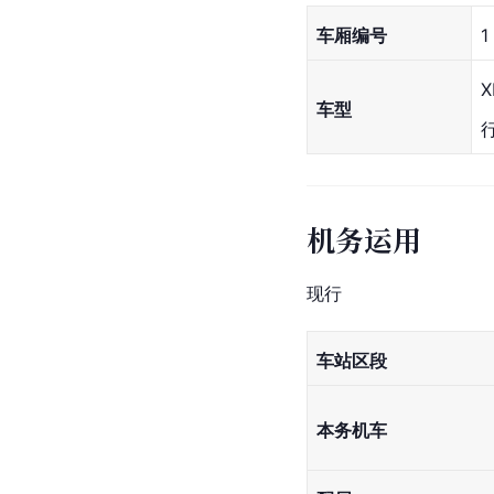
车厢编号
1
X
车型
机务运用
现行
车站区段
本务机车