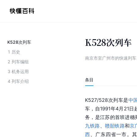
K528次列车
K528次列车
1
历史
南京市至广州市的快速列车
2
列车编组
3
机务运用
条目
4
列车介绍
K527/528次列车是
中
车，自1991年4月21
务，是江苏的首班进穗
九铁路
、
赣韶铁路
和
京
西
、广东四省一市。