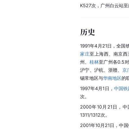
K527次，广州白云站至
历史
1991年4月21日，
家庄
至上海西、南京西
州、
桂林
至广州各0.5
沪宁、沪杭、浙赣、
京
锡常地区与
华南地区
的
1997年4月1日，
中国铁
次。
2000年10月21日
1311/1312次。
2001年10月21日，中