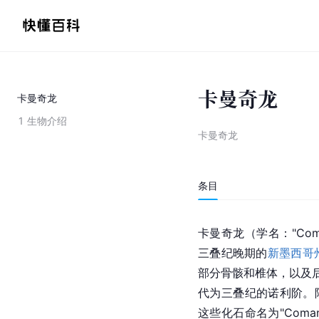
卡曼奇龙
卡曼奇龙
1
生物介绍
卡曼奇龙
条目
卡曼奇龙（学名："Com
三叠纪晚期的
新墨西哥
部分骨骸和椎体，以及
代为三叠纪的诺利阶。阿德
这些化石命名为"Comanch