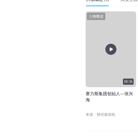
人物概述
00:56
赛
力
斯
集
团
创
始
人
—
张
兴
海
来源：财经最前线