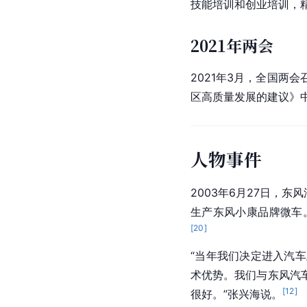
技能培训和创业培训，精
2021年两会
2021年3月，
全国两会
区高质量发展的建议》
人物事件
2003年6月27日，
东风
生产
东风小康
品牌微车
[
20
]
“当年我们决定进入汽
术优势。我们与东风汽
[
12
]
很好。”张兴海说。