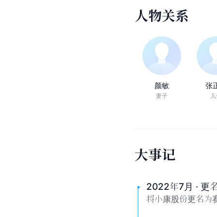
人
物
关
系
颜敏
张
妻子
儿
大
事
记
2022年7月 · 
将小康股份更名为