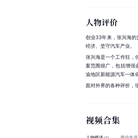
人物评价
创业33年来，张兴海的
经济
、坚守汽车产业。
张兴海是一个工作狂，
案范围很广，包括增强
渝
地区
新能源汽车
一体
面对外界的各种评价，
视
频
合
集
人物概述
商业生涯
(
1
)