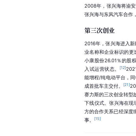
2008年，张兴海将渝
张兴海与东风汽车合作
第三次创业
2016年，张兴海进入
业名称和企业标识的更
小康股份26.01％的股
[
12
]
入试运营状态。
20
能增程/纯电动平台，同
[
21
]
成首批车主交付。
2
赛力斯的三次创业转型
下线仪式。张兴海在现
方的合作关系已经深度
[
15
]
事。