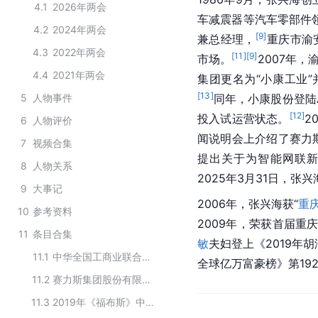
4.1
2026年两会
车减震器
等汽车零部件
4.2
2024年两会
[
9
]
兼总经理，
重庆市渝
4.3
2022年两会
[
11
]
[
9
]
市场。
2007年
4.4
2021年两会
集团更名为“小康工业
[
13
]
5
人物事件
同年，小康股份登陆
[
12
]
投入试运营状态。
2
6
人物评价
闻说明会上介绍了赛力
7
视频合集
提出关于为智能网联
8
人物关系
2025年3月31日，张兴
9
大事记
2006年，张兴海获“
重
10
参考资料
2009年，荣获首届重
11
条目合集
敏
夫妇登上《2019年胡
11.1
中华全国工商业联合会领导班子
全球亿万富豪榜》第192
11.2
赛力斯集团股份有限公司第3届董事会成员
11.3
2019年《福布斯》中国慈善榜