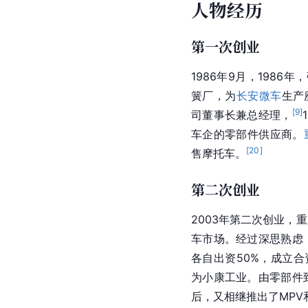
人物经历
第一次创业
1986年9月，198
簧厂，为
长安微车
生产
[
9
]
司董事长兼总经理，
车企的零部件供应商。
[
20
]
售摩托车。
第二次创业
2003年第二次创业，
重
车市场。经过深思熟虑
各自出资50%，成立合
为小康工业。由零部件
后，又相继推出了MPV