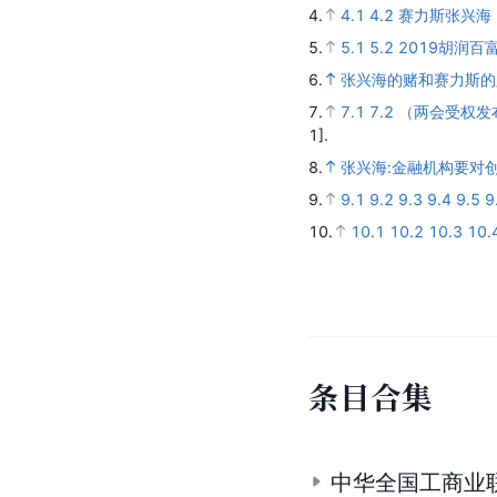
4.
4.1
4.2
赛力斯张兴海
5.
5.1
5.2
2019胡润百
6.
张兴海的赌和赛力斯的路
7.
7.1
7.2
（两会受权发
1].
8.
张兴海:金融机构要对
9.
9.1
9.2
9.3
9.4
9.5
9
10.
10.1
10.2
10.3
10.
条
目
合
集
中华全国工商业