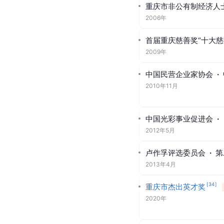
重庆市非公有制经济人
2006年
首届重庆慈善奖“十大
2009年
中国民营企业家协会
·
2010年11月
中国光彩事业促进会
·
2012年5月
卢作孚评选委员会
·
第
2013年4月
[
34
]
重庆市杰出英才奖
2020年