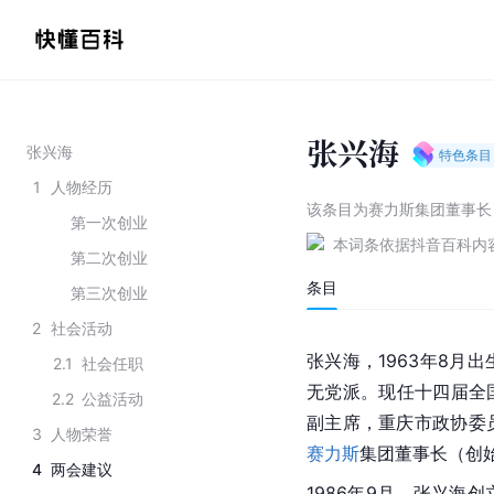
张兴海
张兴海
特色条目
1
人物经历
该条目为
赛力斯集团董事长
第一次创业
本词条依据抖音百科内
第二次创业
条目
第三次创业
2
社会活动
张兴海，1963年8月出
2.1
社会任职
无党派。现任十四届全
2.2
公益活动
副主席，
重庆市
政协委
3
人物荣誉
赛力斯
集团董事长（创
4
两会建议
1986年9月，张兴海