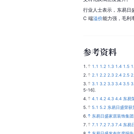
行业人士表示，东易日
C 端
溢价
能力强，毛利
参
考
资
料
1.
1.1
1.2
1.3
1.4
1.5
1
2.
2.1
2.2
2.3
2.4
2.5
2
3.
3.1
3.2
3.3
3.4
3.5
3
5-16].
4.
4.1
4.2
4.3
4.4
东易
5.
5.1
5.2
东易日盛荣获第
6.
东易日盛家居装饰集
7.
7.1
7.2
7.3
7.4
东易
8.
东易日盛发布年度报告 