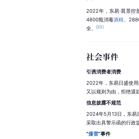
2022年，东易·晨景
4800瓶消毒
酒精
、28
[
23
]
全。
社会事件
引诱消费者消费
2022年，东易日盛使
又以规则为由，拒绝退
信息披露不规范
2024年5月13日，
采取出具警示函的行政
“
爆雷
”事件