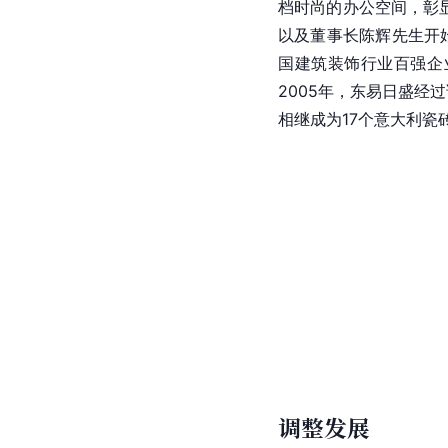
档时尚的办公空间，彰
以及董事长
陈辉
先生开
国建筑装饰行业百强企
2005年，东易日盛经
相继成为17个意大利瓷
调整发展