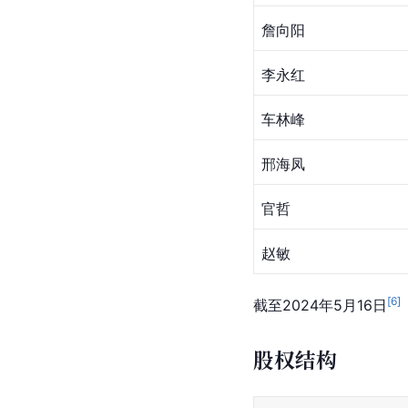
詹向阳
李永红
车林峰
邢海凤
官哲
赵敏
[
6
]
截至2024年5月16日
股权结构