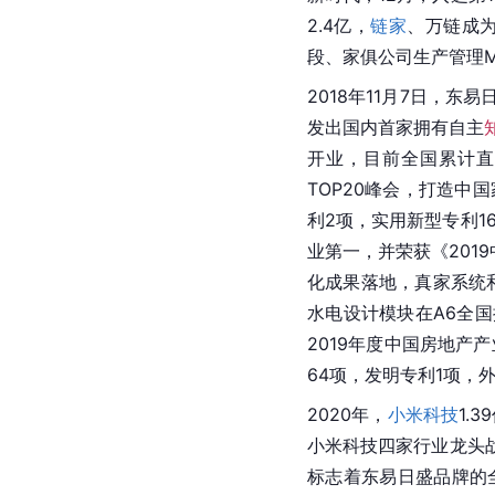
2.4亿，
链家
、万链成为
段、家俱公司
生产管理
2018年11月7日，
发出国内首家拥有自主
开业，目前全国累计直
TOP20峰会，打造
利2项，
实用新型专利
1
业第一，并荣获《201
化成果落地，真家系统和
水电设计模块在A6全
2019年度中国房地产产
64项，发明专利1项，
2020年，
小米科技
1.
小米科技四家行业龙头
标志着东易日盛品牌的