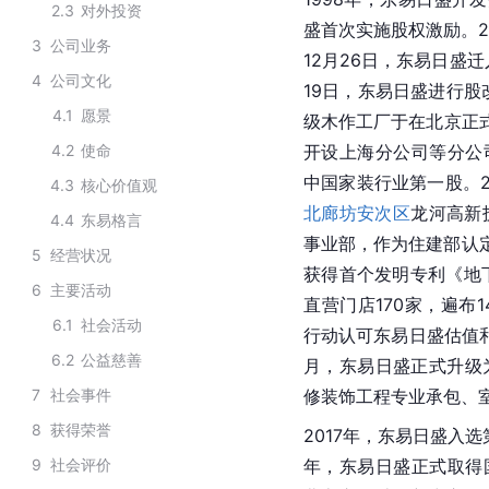
2.3
对外投资
盛首次实施股权激励。2
3
公司业务
12月26日，东易日盛
4
公司文化
19日，东易日盛进行股
4.1
愿景
级木作工厂于在北京正式
4.2
使命
开设
上海
分公司等分公司
中国家装行业第一股。2
4.3
核心价值观
北廊坊
安次区
龙河高新
4.4
东易格言
事业部，作为住建部认定
5
经营状况
获得首个发明专利《地
6
主要活动
直营门店170家，遍布1
6.1
社会活动
行动认可东易日盛估值和
6.2
公益慈善
月，东易日盛正式升级
7
社会事件
修装饰工程专业承包、
8
获得荣誉
2017年，东易日盛入选
9
社会评价
年，东易日盛正式取得国