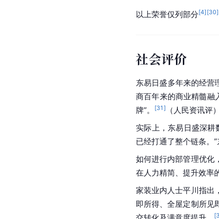
[
4
]
[
30
]
以上荣誉仅列部分
社会评价
东易日盛多年来的经营
商百年来的商业精髓融
[
31
]
牌”。
（人民资讯评
实际上，东易日盛深耕
已经打通了整个链条。
如何进行内部管理优化
在人力精简、提升效率
家装业内人士平川指出
即所得、全屋定制所见
[
交转化及满意度提升。