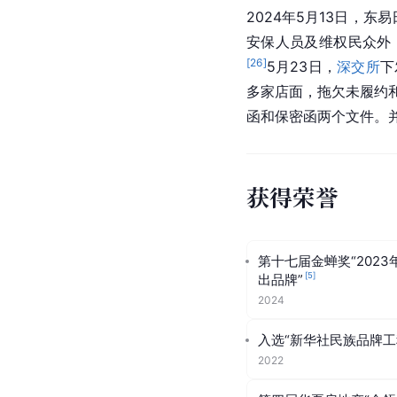
2024年5月13日，
安保人员及维权民众外
[
26
]
5月23日，
深交所
下
多家店面，拖欠未履约和
函和保密函两个文件。
获得荣誉
第十七届金蝉奖“202
[
5
]
出品牌”
2024
入选“新华社民族品牌工
2022