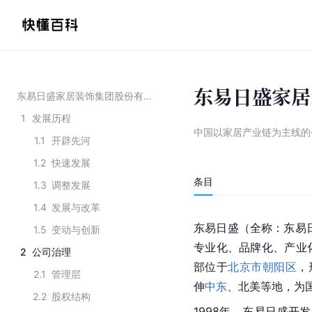
东易日盛家居
东易日盛家居装饰集团股份有限公司
1
发展历程
中国以家居产业链为主线的
1.1
开辟先河
1.2
快速发展
条目
1.3
调整发展
1.4
发展与改革
东易日盛（全称：东易日
1.5
变动与创新
专业化、品牌化、产业
2
公司治理
部位于
北京市朝阳区
，
2.1
管理层
伸
中东
、北美等地，为
2.2
股权结构
1998年，东易日盛开