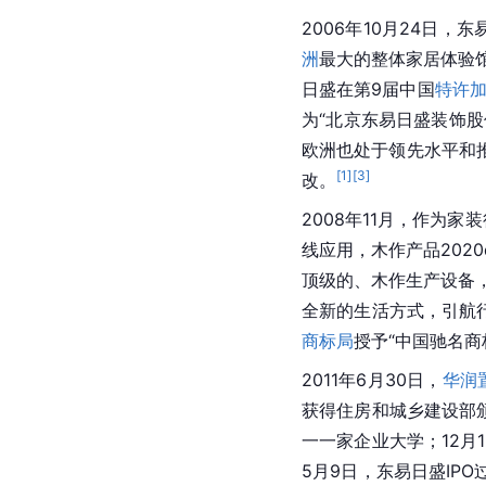
2006年10月24日
洲
最大的整体家居体验馆
日盛在第9届中国
特许
为“北京东易日盛装饰
股
欧洲也处于领先水平和推
[
1
]
[
3
]
改。
2008年11月，作为
线应用，木作产品2020
顶级的、木作生产设备
全新的生活方式，引航行
商标局
授予“
中国驰名商
2011年6月30日，
华润
获得住房和城乡建设部
一一家
企业大学
；12
5月9日，东易日盛IP