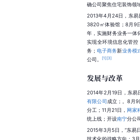
确公司聚焦住宅装饰领域
2013年4月24日，
3820㎡体验馆；8月9
年，实施财务业务一体
实现全环境信息化管控
务；
电子商务
新
业务模
[
1
]
[
3
]
公司。
发展与改革
2014年2月19日，东易
有限公司
成立；。8月9
分工；11月21日，
网家
统上线；开设
南宁
分公
2015年3月5日，“
技术化的战略方向；3月