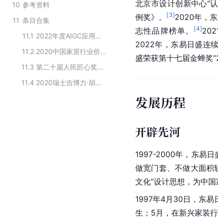
北京市设计创新中心”
10
参考资料
[
3
]
例奖》。
2020年，
11
条目合集
[
4
]
志性品牌榜单。
20
11.1
2022年度AIGC应用创新TOP30
2022年，东易日盛连
11.2
2020中国家居行业价值100公司
盛荣获第十七届金蝉奖“
11.3
第二十届人民匠心奖匠心技术奖企业名单
11.4
2020瑞士吉博力·胡润光谷家装企业TOP30
发展历程
开辟先河
1997-2000年，东易
做宽门套、不做大面积软
文化”设计思想，为中
1997年4月30日，
生；5月，在新兴家装行