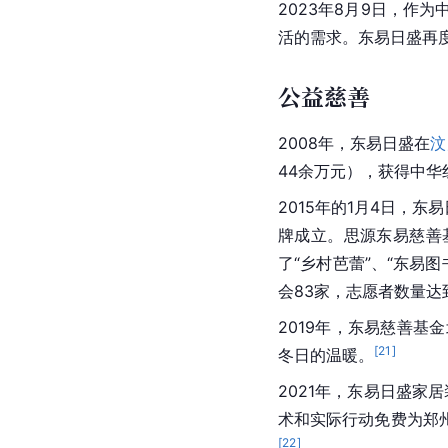
2023年8月9日，
活的需求。东易日盛再
公益慈善
2008年，东易日盛在
汶
44余万元），获得中华
2015年的1月4日，东
牌成立。思源东易慈善
了“乡村
芭蕾
”、“东易
会83家，志愿者数量达到
2019年，东易慈善
[
21
]
冬日的温暖。
2021年，东易日盛家
术和实际行动免费为郑
[
22
]