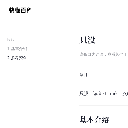
只没
只没
1
基本介绍
该条目为
词语
，
查看
其他
1
2
参考资料
条目
只没，读音zhī méi
基本介绍