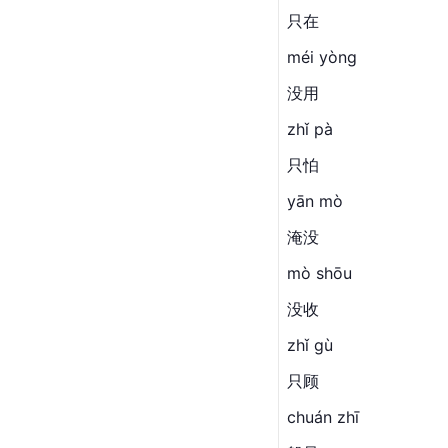
只在
méi yòng
没用
zhǐ pà
只怕
yān mò
淹没
mò shōu
没收
zhǐ gù
只顾
chuán zhī