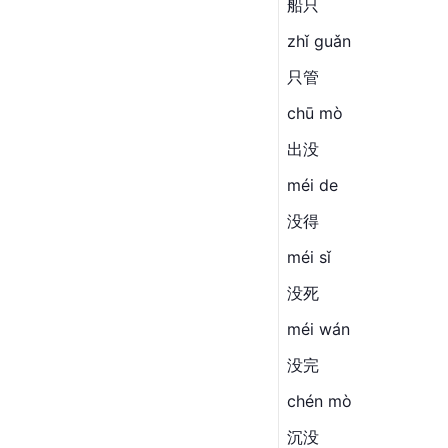
船只
zhǐ guǎn
只管
chū mò
出没
méi de
没得
méi sǐ
没死
méi wán
没完
chén mò
沉没