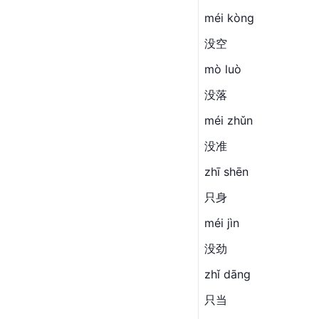
méi kòng
没空
mò luò
没落
méi zhǔn
没准
zhī shēn
只身
méi jìn
没劲
zhǐ dāng
只当