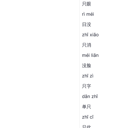
只眼
rì méi
日没
zhǐ xiāo
只消
méi liǎn
没脸
zhī zì
只字
dān zhǐ
单只
zhī cǐ
只此