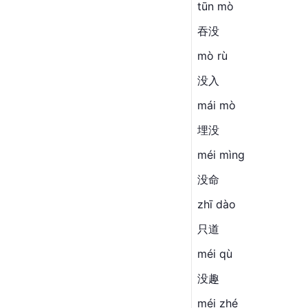
tūn mò
吞没
mò rù
没入
mái mò
埋没
méi mìng
没命
zhī dào
只道
méi qù
没趣
méi zhé