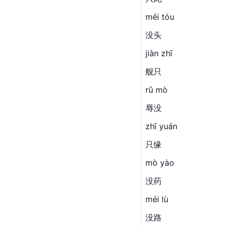
méi tóu
没头
jiàn zhī
舰只
rǔ mò
辱没
zhī yuán
只缘
mò yào
没药
méi lù
没路