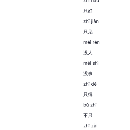
zhǐ hǎo
只好
zhī jiàn
只见
méi rén
没人
méi shì
没事
zhǐ dé
只得
bù zhǐ
不只
zhī zài