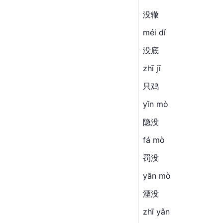
没辙
méi dǐ
没底
zhī jī
只鸡
yǐn mò
隐没
fá mò
罚没
yān mò
湮没
zhī yǎn