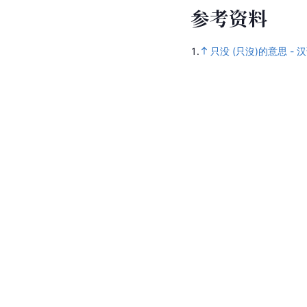
参
考
资
料
1.
只没 (只沒)的意思 - 