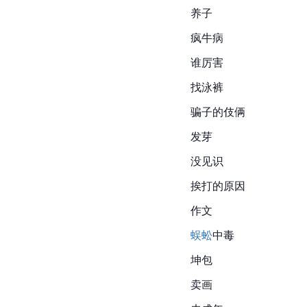
养子
疯牛病
谁厉害
找泳裤
骗子的伎俩
发芽
没见识
挨打的原因
作文
蜈蚣
中毒
坤包
卖画