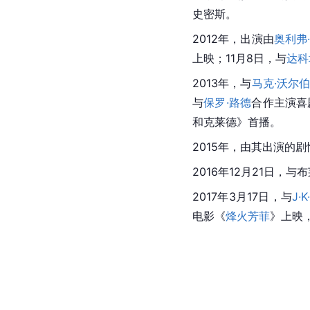
史密斯。
2012年，出演由
奥利弗
上映；11月8日，与
达科
2013年，与
马克·沃尔
与
保罗·路德
合作主演喜
和克莱德
》首播。
2015年，由其出演的
2016年12月21日，
2017年3月17日，与
J·
电影《
烽火芳菲
》上映