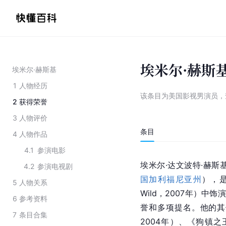
埃米尔·赫斯
埃米尔·赫斯基
1
人物经历
该条目为
美国影视男演员
，
2
获得荣誉
3
人物评价
条目
4
人物作品
4.1
参演电影
埃米尔·达文波特·赫斯基（Em
4.2
参演电视剧
国加利福尼亚州
），
5
人物关系
Wild，2007年）中饰演
6
参考资料
誉和多项提名。他的其
7
条目合集
2004年）、《狗镇之王》