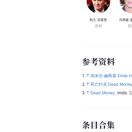
凯文·克莱恩
马西娅·
搭档
搭
参
考
资
料
1.
埃米尔·赫斯基 Emile Hi
2.
死亡扑克 Dead Money 
3.
Dead Money
.
imdb.
[
条
目
合
集