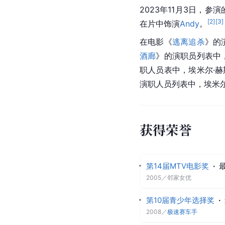
2023年11月3日，参
[
2
]
[
3
]
在片中饰演
Andy
。
在电影《
逃离追杀
》的
酒廊
》的演职员列表中
职人员表中，埃米尔·
演职人员列表中，埃米尔
获得荣誉
第14届MTV电影奖
·
2005
／
邻家女优
第10届青少年选择奖
·
2008
／
极速赛车手