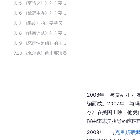
7.15
《至暗之时》的主要演员
7.16
《荒野生存》的主要演员
7.17
《果皮》的主要演员
7.18
《逃离追杀》的主要演员
7.19
《恶夜性追缉》的主要演员
7.20
《米尔克》的主要演员
2006年，与贾斯汀·
编而成。2007年，与
存》在美国上映，他凭
演由李志昊执导的惊悚
2008年，与
克里斯蒂娜