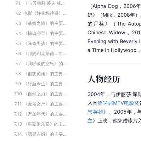
7.1
《与贝弗莉·莱夫·林恩的一晚》的主要演员
（Alpha Dog，200
7.2
电影《好莱坞往事》主要演员
奶
》（Milk，2008年
7.3
《翁婿之旅》的主要演员
的尸检》（The Auto
Chinese
 Widow，
7.4
《惊魂夺宝》的主要演员
Evening with Bever
7.5
《马奇男孩》的主要演员
a Time in Hollywo
7.6
《邦妮和克莱德：生与死》的主要演员
7.7
《我呼吸的空气》的主要演员
7.8
《假想英雄》的主要演员
人物经历
7.9
《行至今生》的主要演员
7.10
《自然之力》的主要演员
2004年，与
伊丽莎·库
入围
第14届MTV电影奖
7.11
《无名女尸》的主要演员
想英雄
》。2005年，
7.12
《万圣年代》的主要演员
主
》上映，他凭借该片
7.13
《皇家俱乐部》的主要演员
7.14
《我是吉姆》的主要演员