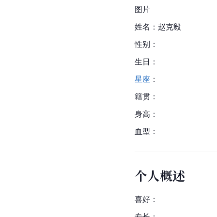
图片
姓名：赵克毅
性别：
生日：
星座
：
籍贯：
身高：
血型：
个人概述
喜好：
专长：