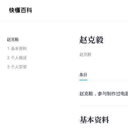
赵克毅
赵克毅
1
基本资料
赵克毅
2
个人概述
3
个人荣誉
条目
赵克毅，参与制作过电
基本资料