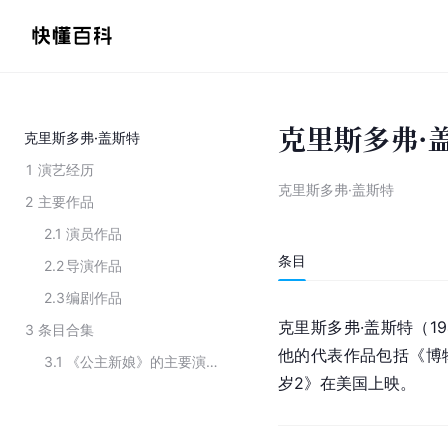
克里斯多弗·
克里斯多弗·盖斯特
1
演艺经历
克里斯多弗·盖斯特
2
主要作品
2.1
演员作品
条目
2.2
导演作品
2.3
编剧作品
克里斯多弗·盖斯特（19
3
条目合集
他的代表作品包括《博物
3.1
《公主新娘》的主要演员
岁2》在美国上映。