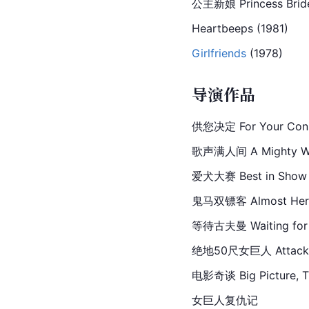
公主新娘 Princess Bride
Heartbeeps (1981)
Girlfriends
 (1978)
导演作品
供您决定 For Your Consi
歌声满人间 A Mighty Wi
爱犬大赛 Best in Show 
鬼马双镖客 Almost Hero
等待古夫曼 Waiting for 
绝地50尺女巨人 Attack of
电影奇谈 Big Picture, T
女巨人复仇记