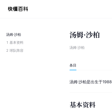
汤姆·沙柏
汤姆·沙柏
1
基本资料
汤姆·沙柏
2
球队阵容
条目
汤姆·沙柏是出生于19
基本资料