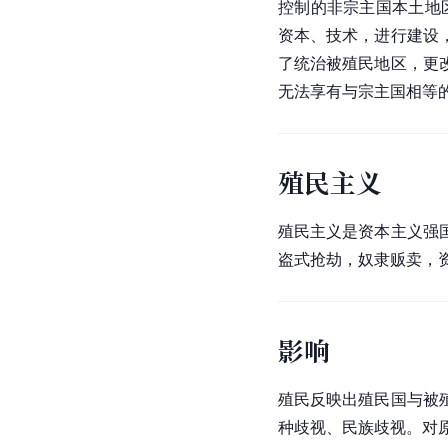
控制的非宗主国本土地
资本、技术，进行建设
了统治被殖民地区，更
无法享有与宗主国相等
殖民主义
殖民主义是
资本主义
强
盗式抢劫，奴隶贩卖，
影响
殖民反映出殖民国与被
种歧视、民族歧视。对