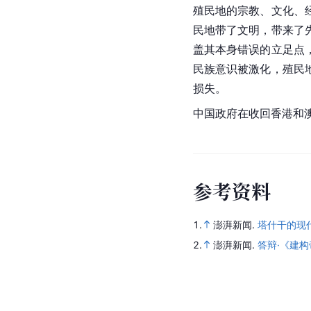
殖民地的宗教、文化、
民地带了文明，带来了
盖其本身错误的立足点
民族意识被激化，
殖民
损失。
中国政府在收回
香港
和
参
考
资
料
1.
澎湃新闻.
塔什干的现
2.
澎湃新闻.
答辩·《建