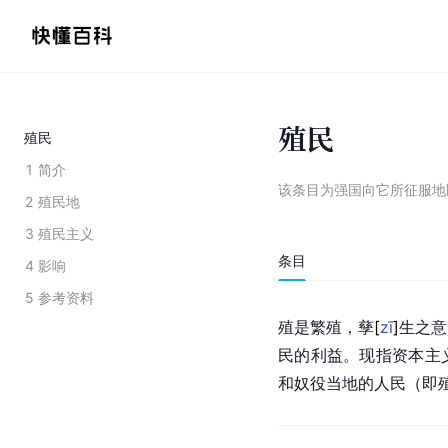
殖民
殖民
1
简介
该条目为
强国向它所征服地
2
殖民地
3
殖民主义
条目
4
影响
5
参考资料
殖是繁殖，
孳
[
zī
]
生之意
民的利益。现指
资本主
和奴役当地的人民（即