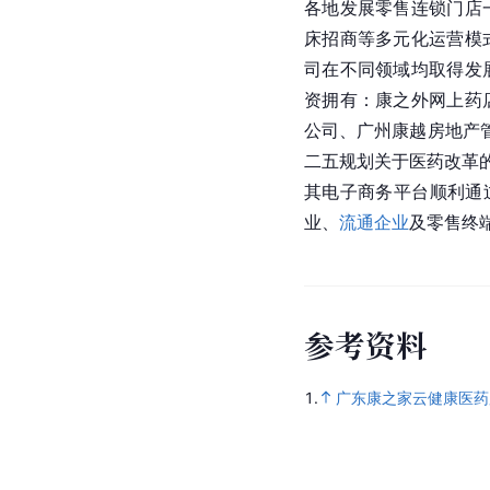
各地发展零售连锁门店
床招商等多元化运营模
司在不同领域均取得发
资拥有：康之外网上药
公司、广州康越房地产
二五规划关于医药改革
其电子商务平台顺利通
业、
流通企业
及零售终
参
考
资
料
1.
广东康之家云健康医药