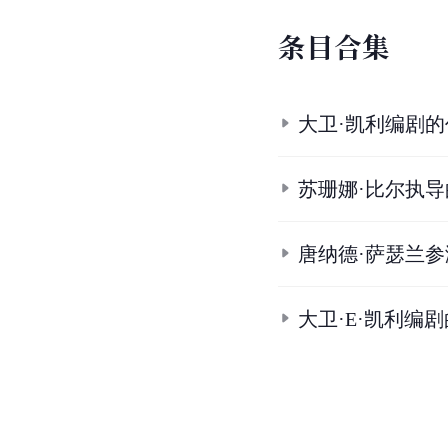
条
目
合
集
大卫·凯利编剧的
苏珊娜·比尔执
唐纳德·萨瑟兰
大卫·E·凯利编