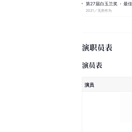
第27届白玉兰奖
·
最
2021
／
无所作为
演职员表
演员表
演员