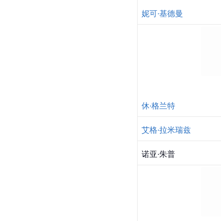
妮可·基德曼
休·格兰特
艾格·拉米瑞兹
诺亚·朱普