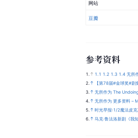
网站
豆瓣
参
考
资
料
1.
1.1
1.2
1.3
1.4
无所作
2.
【第78届#金球奖#
3.
无所作为 The Undoing
4.
无所作为 更多资料 – M
5.
时光早报:1/2魔法皮
6.
马克·鲁法洛新剧《我