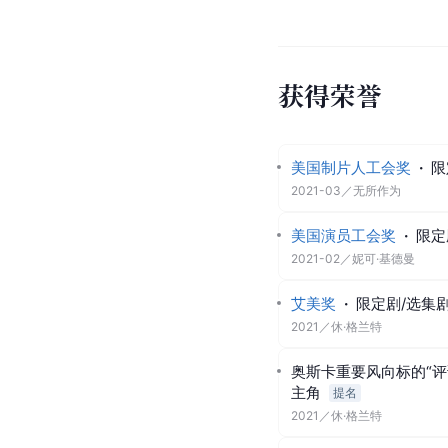
获得荣誉
美国制片人工会奖
·
限
2021-03
／
无所作为
美国演员工会奖
·
限定
2021-02
／
妮可·基德曼
艾美奖
·
限定剧/选集
2021
／
休·格兰特
奥斯卡重要风向标的“评
主角
提名
2021
／
休·格兰特