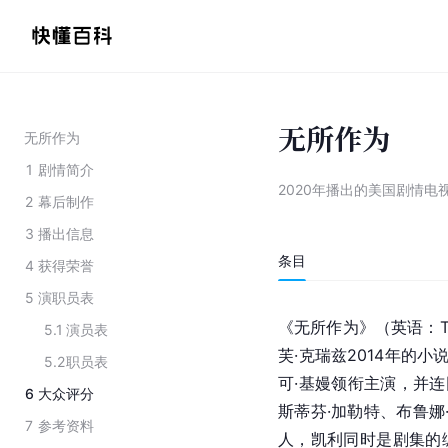
无所作为
无所作为
1
剧情简介
2020年播出的美国剧情电
2
幕后制作
3
播出信息
条目
4
获得荣誉
5
演职员表
《无所作为》（英语：The
5.1
演员表
芙·克瑞兹2014年的小说作
5.2
职员表
可·基嫚领衔主演，并连
6
大众评分
斯蒂芬·加勒特、布鲁娜·
7
参考资料
人，凯利同时是剧集的编