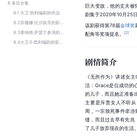
8
条目合集
巨大变故，他的丈夫被
8.1
大卫·凯利编剧的作品
剧集于2020年10月2
8.2
苏珊娜·比尔执导的影视作品
该剧获得第78届
金球奖
8.3
唐纳德·萨瑟兰参演的影视作品
[
2
]
配角等奖项提名。
8.4
大卫·E·凯利编剧的影视作品
剧情简介
《无所作为》讲述女主Gra
活：Grace是位成功
的儿子，而且她正准备出版一
主要是斥责女人不听从
周，一宗致死事件牵涉到
缝，而且过去早有先兆
了儿子放弃现在的生活