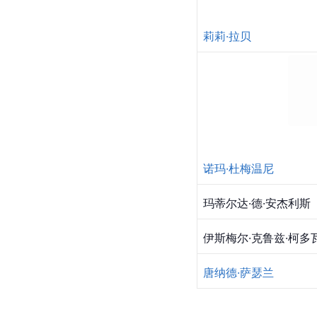
莉莉·拉贝
诺玛·杜梅温尼
玛蒂尔达·德·安杰利斯
伊斯梅尔·克鲁兹·柯多
唐纳德·萨瑟兰