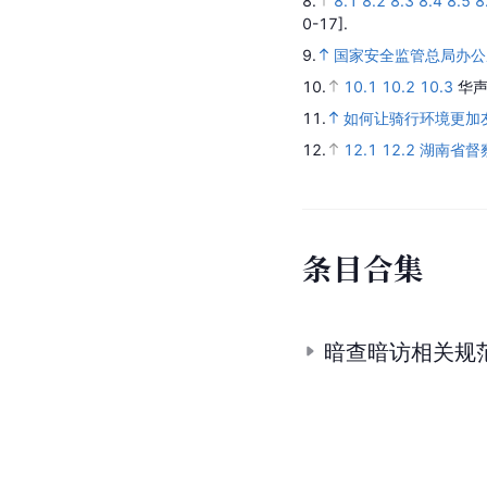
8.
8.1
8.2
8.3
8.4
8.5
8
0-17].
9.
国家安全监管总局办公
10.
10.1
10.2
10.3
华声
11.
如何让骑行环境更加友
12.
12.1
12.2
湖南省督
条
目
合
集
暗查暗访相关规