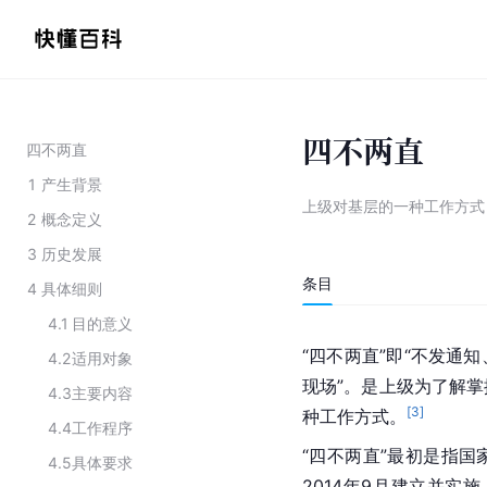
四不两直
四不两直
1
产生背景
上级对基层的一种工作方式
2
概念定义
3
历史发展
条目
4
具体细则
4.1
目的意义
“四不两直”即“不发通
4.2
适用对象
现场”。是上级为了解
4.3
主要内容
[
3
]
种工作方式。
4.4
工作程序
“四不两直”最初是指
4.5
具体要求
2014年9月建立并实