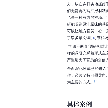
力，放在实打实地抓好
们无需再为写汇报材料
也是一种有力的推动。
研能听到原汁原味的基
可以让地方官员一心一
了诸多繁文
缛
[
rù
]
节和
与“四不两直”调研相对
样的调研充斥着形式主
严重透支了官员的公信
全面深化改革已经进入
作，必须坚持问题导向
[
10
]
为主要的方式。
具体案例