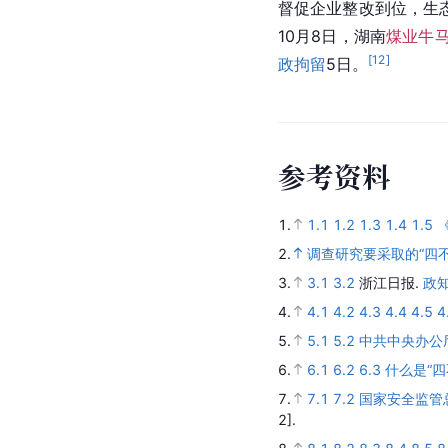
督促企业整改到位，生
10月8日，湖南
煤业牛
[
12
]
政拘留
5日。
参
考
资
料
1.
1.1
1.2
1.3
1.4
1.5
2.
调查研究要采取的“四
3.
3.1
3.2
浙江日报.
政
4.
4.1
4.2
4.3
4.4
4.5
4
5.
5.1
5.2
中共中央办公
6.
6.1
6.2
6.3
什么是“
7.
7.1
7.2
国家安全监管
2].