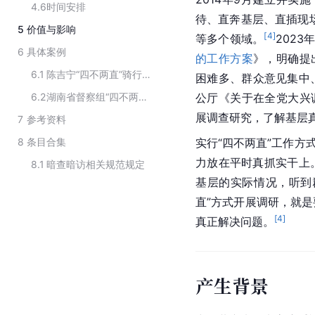
4.6
时间安排
待、直奔基层、直插现场
5
价值与影响
[
4
]
等多个领域。
202
6
具体案例
的工作方案
》，明确提
6.1
陈吉宁“四不两直”骑行检查
困难多、群众意见集中
6.2
湖南省督察组“四不两直”检查，一企业被罚款35万，2人被拘
公厅《关于在全党大兴
展调查研究，了解基层
7
参考资料
8
条目合集
实行“四不两直”工作方
力放在平时真抓实干上
8.1
暗查暗访相关规范规定
基层的实际情况，听到
直”方式开展调研，就
[
4
]
真正解决问题。
产生背景