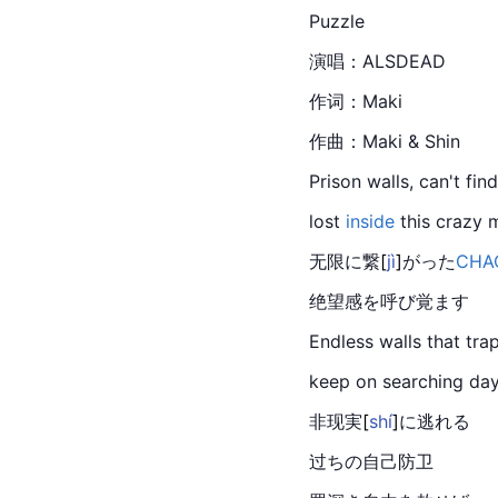
Puzzle
演唱：ALSDEAD
作词：Maki
作曲：Maki & Shin
Prison walls, can't fi
lost 
inside
 this crazy
无限に
繋
[
jì
]
がった
CHA
绝望感を呼び覚ます
Endless
 walls that tra
keep on searching day
非现
実
[
shí
]
に逃れる
过ちの自己防卫