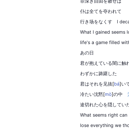
罪深き自由を赦せば
仆は全てを夺われて
行き场をなくす　I decay
What I gained seems l
life's a game filled with
あの日
君が抱えている闇に触
わずかに踌躇した
君はそれを见
抜
[
bá
]
い
冷たい沈
黙
[
mò
]
の中
途切れた心を隠してい
What seems right can 
lose everything we tho