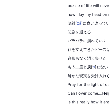
puzzle of life will nev
now I lay my head on 
复
雑
[
zá
]
に食い违って
悲剧を迎える
バラバラに崩れていく
仆を支えてきたピース
迹形もなく消え失せた
もう二度と
戻
[
tì
]
せない
确かな现実を受け入れ
Pray for the light of d
Can I over come….He
Is this really how it e