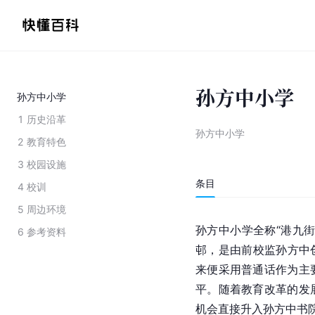
孙方中小学
孙方中小学
1
历史沿革
孙方中小学
2
教育特色
3
校园设施
条目
4
校训
5
周边环境
孙方中小学全称“港九
6
参考资料
邨，是由前校监孙方中
来便采用普通话作为主
平。随着教育改革的发
机会直接升入孙方中书