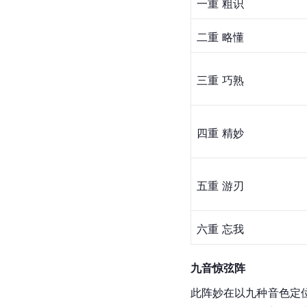
一重 粗识
二重 略懂
三重 巧熟
四重 精妙
五重 游刃
六重 忘我
九音惊弦阵
此阵妙在以九种音色定