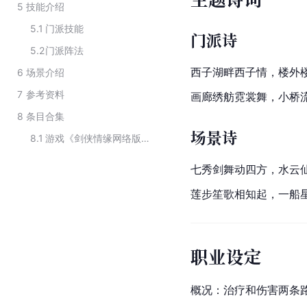
5
技能介绍
5.1
门派技能
门派诗
5.2
门派阵法
西子湖畔
西子情，楼外
6
场景介绍
7
参考资料
画廊绣舫霓裳舞，小桥
8
条目合集
场景诗
8.1
游戏《剑侠情缘网络版3》中的门派
七秀剑舞动四方，水云
莲步笙歌相知起，一船
职业设定
概况：治疗和伤害两条