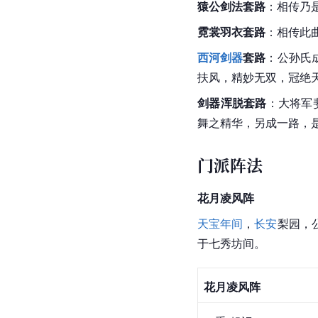
猿公剑法套路
：相传乃
霓裳羽衣套路
：相传此
西河剑器
套路
：公孙氏
扶风，精妙无双，冠绝
剑器浑脱套路
：大将军
舞之精华，另成一路，是
门派阵法
花月凌风阵
天宝年间
，
长安
梨园，
于七秀坊间。
花月凌风阵