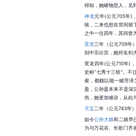
得知，她睹物思人，见
神龙
元年(公元705年)
恼，二来也想在世间留
之中一住四年，其间曾
景龙
三年（公元709
别
中宗
出宫，她对名剑
景龙四年(公元710年)
史称“七秀十三钗”。不
俊，都颇以能一睹芳泽
盈，公孙盈本来不是深
伤，她更加难谅，从此
天宝
二年（公元743年
如今
公孙大娘
和二娘早
为与万花谷、长歌门齐