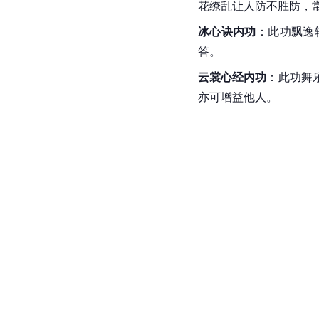
花缭乱让人防不胜防，
冰心诀内功
：此功飘逸
答。
云裳心经内功
：此功舞
亦可增益他人。