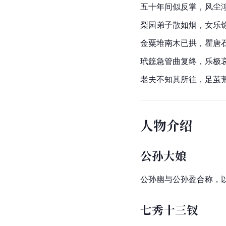
五十年间似反掌，风尘
梨园弟子散如烟，女乐
金粟堆南木已拱，瞿唐
玳筵急管曲复终，乐极
老夫不知其所往，足茧
人物介绍
公孙大娘
公孙幽与公孙盈合称，
七秀十三钗