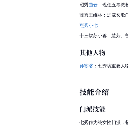
昭秀
曲云
：现任五毒教
薇秀王维林：远嫁长歌
燕秀
小七
十三钗苏小蓉、慧芳、
其他人物
孙婆婆
：七秀坊重要人
技能介绍
门派技能
七秀作为纯女性门派，