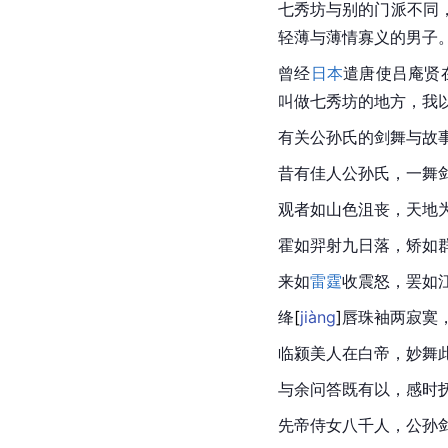
七秀坊与别的门派不同
轻薄与薄情寡义的男子
曾经
日本
遣唐使吕庵贤
叫做七秀坊的地方，我
有关公孙氏的剑舞与故
昔有佳人公孙氏，一舞
观者如山色沮丧，天地
霍如羿射九日落，矫如
来如
雷霆
收震怒，罢如
绛
[
jiàng
]
唇珠袖两寂寞
临颍
美人在白帝，妙舞
与余问答既有以，感时
先帝侍女八千人，公孙