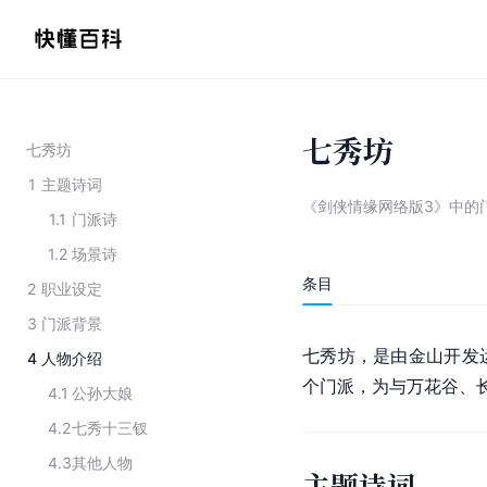
七秀坊
七秀坊
1
主题诗词
《剑侠情缘网络版3》中的
1.1
门派诗
1.2
场景诗
条目
2
职业设定
3
门派背景
七秀坊，是由金山开发
4
人物介绍
个门派，为与万花谷、
4.1
公孙大娘
4.2
七秀十三钗
4.3
其他人物
主题诗词