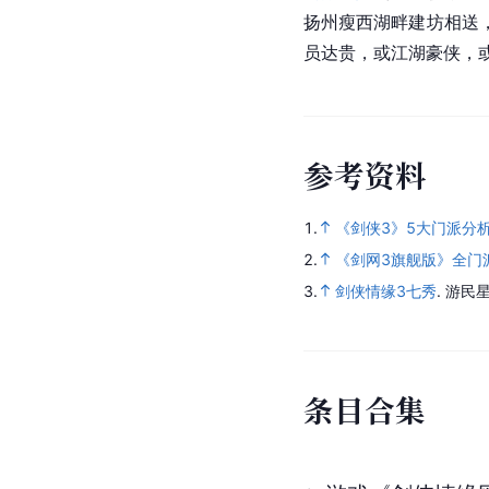
扬州瘦西湖畔建坊相送
员达贵，或江湖豪侠，
参
考
资
料
1.
《剑侠3》5大门派分
2.
《剑网3旗舰版》全门
3.
剑侠情缘3七秀
.
游民星
条
目
合
集