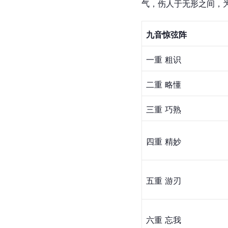
气，伤人于无形之间，
九音惊弦阵
一重 粗识
二重 略懂
三重 巧熟
四重 精妙
五重 游刃
六重 忘我