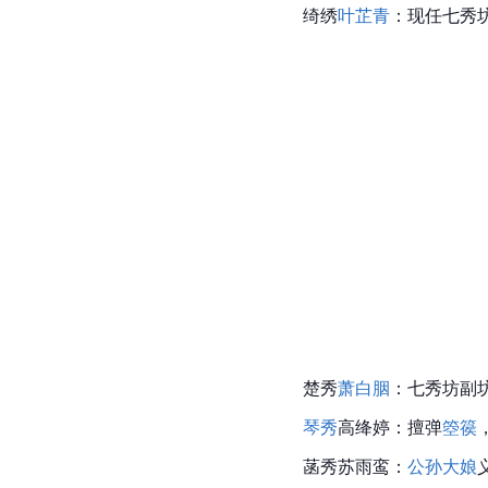
绮绣
叶芷青
：现任七秀
楚秀
萧白胭
：七秀坊副
琴秀
高绛婷
：擅弹
箜篌
菡秀苏雨鸾：
公孙大娘