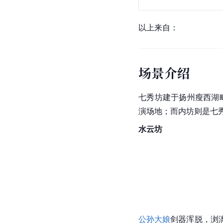
以上来自：
场景介绍
七秀坊建于扬州瘦西湖
演场地；而内坊则是七
水云坊
公孙大娘
剑器浑脱，浏