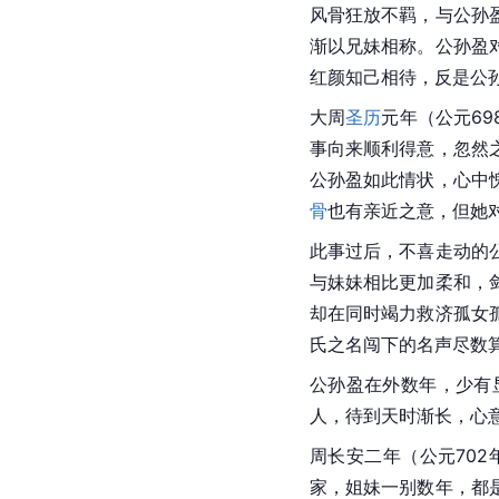
风骨狂放不羁，与公孙
渐以兄妹相称。公孙盈
红颜知己相待，反是公
大周
圣历
元年（公元6
事向来顺利得意，忽然
公孙盈如此情状，心中
骨
也有亲近之意，但她
此事过后，不喜走动的
与妹妹相比更加柔和，
却在同时竭力救济孤女
氏之名闯下的名声尽数
公孙盈在外数年，少有
人，待到天时渐长，心
周长安二年（公元70
家，姐妹一别数年，都