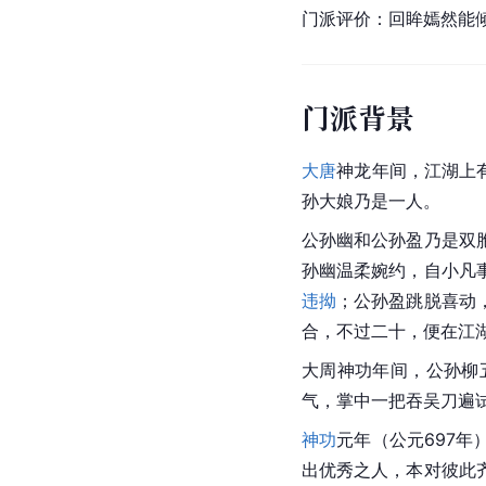
门派评价：回眸嫣然能
门派背景
大唐
神龙年间，江湖上
孙大娘乃是一人。
公孙幽和公孙盈乃是双
孙幽温柔婉约，自小凡
违拗
；公孙盈跳脱喜动
合，不过二十，便在江
大周神功年间，公孙柳
气，掌中一把吞吴刀遍
神功
元年（公元697
出优秀之人，本对彼此