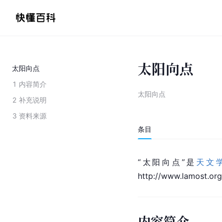
太阳向点
太阳向点
1
内容简介
太阳向点
2
补充说明
3
资料来源
条目
“太阳向点”是
天文
http://www.
lamost.
org
内容简介