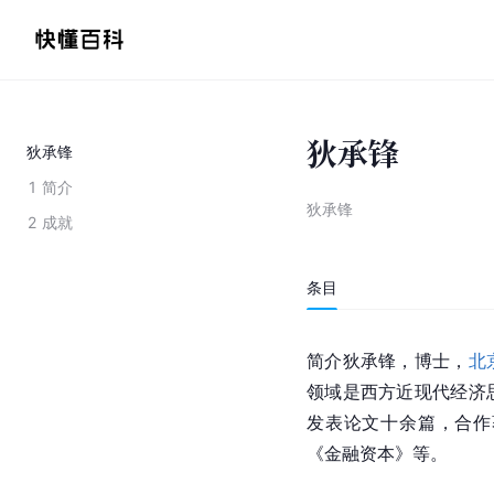
狄承锋
狄承锋
1
简介
狄承锋
2
成就
条目
简介狄承锋，博士，
北
领域是西方近现代经济
发表论文十余篇，合作
《金融资本》等。