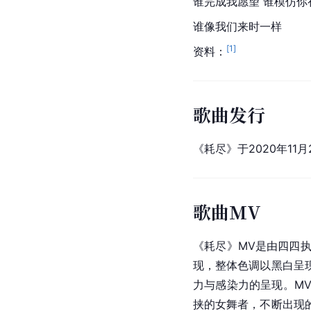
谁完成我愿望 谁模仿你
谁像我们来时一样
[
1
]
资料：
歌曲发行
《耗尽》于2020年11
歌曲MV
《耗尽》MV是由四四
现，整体色调以黑白呈
力与感染力的呈现。M
挟的女舞者，不断出现