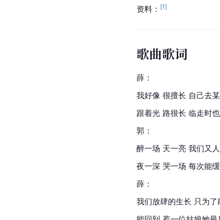
[
1
]
资料：
歌曲歌词
薛：
我好像 很擅长 自己去
跟着光 路很长 临走时
郭：
醉一场 天一亮 我们又
夜一深 哭一场 每次能
薛：
我们放肆的生长 只为了
能回到 惹一位姑娘她最