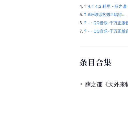
4.
4.1
4.2
耗尽 - 薛之谦
5.
#环球综艺秀# 唱得...
.
6.
- - QQ音乐-千万
7.
- - QQ音乐-千万
条
目
合
集
薛之谦《天外来