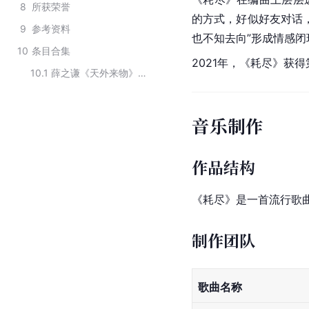
8
所获荣誉
的方式，好似好友对话
9
参考资料
也不知去向”形成情感闭
10
条目合集
2021年，《耗尽》获
10.1
薛之谦《天外来物》专辑中的歌曲
音乐制作
作品结构
《耗尽》是一首流行歌曲
制作团队
歌曲名称