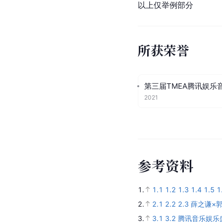
以上仅举例部分
所获荣誉
第三届TMEA腾讯娱乐
2021
参
考
资
料
1.
1.1
1.2
1.3
1.4
1.5
1
2.
2.1
2.2
2.3
薛之谦×
3.
3.1
3.2
腾讯音乐娱乐