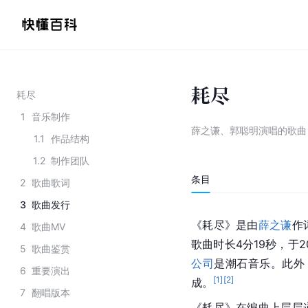
耗尽
耗尽
1
音乐制作
薛之谦、郭聪明演唱的歌曲
1.1
作品结构
1.2
制作团队
条目
2
歌曲歌词
3
歌曲发行
《耗尽》是由
薛之谦
作
4
歌曲MV
歌曲时长4分19秒，于2
5
歌曲鉴赏
公司
是潮石音乐。此外
6
重要演出
[
1
]
[
2
]
成。
7
翻唱版本
《耗尽》在编曲上层层